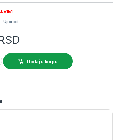
0.E1E1
Uporedi
RSD
ica dvopolna sa plastičnim telom crna soft quantity
Dodaj u korpu
r