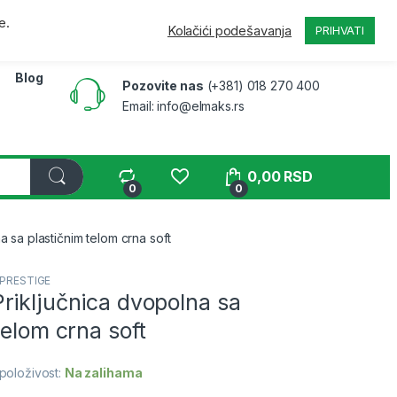
a
Pratite narudžbinu
B2B
Moj nalog
e.
Kolačići podešavanja
PRIHVATI
Blog
Pozovite nas
(+381) 018 270 400
Email: info@elmaks.rs
0,00
RSD
0
0
 sa plastičnim telom crna soft
PRESTIGE
riključnica dvopolna sa
telom crna soft
položivost:
Na zalihama