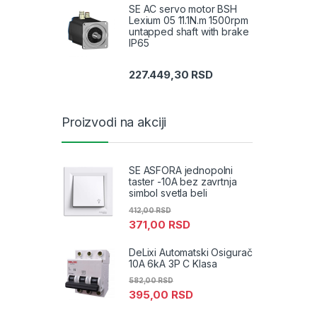
SE AC servo motor BSH
Lexium 05 11.1N.m 1500rpm
untapped shaft with brake
IP65
227.449,30
RSD
Proizvodi na akciji
SE ASFORA jednopolni
taster -10A bez zavrtnja
simbol svetla beli
412,00
RSD
371,00
RSD
DeLixi Automatski Osigurač
10A 6kA 3P C Klasa
582,00
RSD
395,00
RSD