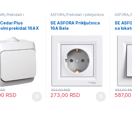
DAR
,
Prekidači i
ASFORA
,
Prekidači i priključnice
ASFORA
,
nice
 Cedar Plus
SE ASFORA Priključnica
SE ASFO
olni prekidač 16AX
16A Bela
sa lokat
RSD
303,00
RSD
652,00
RS
00
RSD
273,00
RSD
587,0