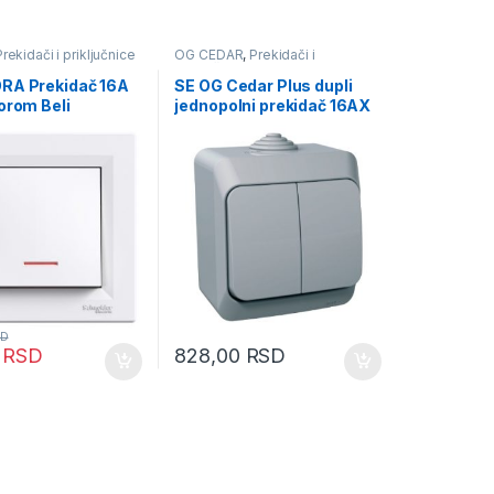
Prekidači i priključnice
OG CEDAR
,
Prekidači i
priključnice
RA Prekidač 16A
SE OG Cedar Plus dupli
orom Beli
jednopolni prekidač 16AX
sivi
D
0
RSD
828,00
RSD