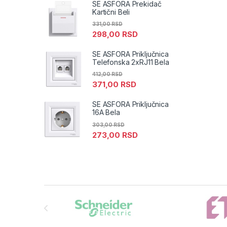
SE ASFORA Prekidač
Kartični Beli
331,00
RSD
298,00
RSD
SE ASFORA Priključnica
Telefonska 2xRJ11 Bela
412,00
RSD
371,00
RSD
SE ASFORA Priključnica
16A Bela
303,00
RSD
273,00
RSD
Brands Carousel