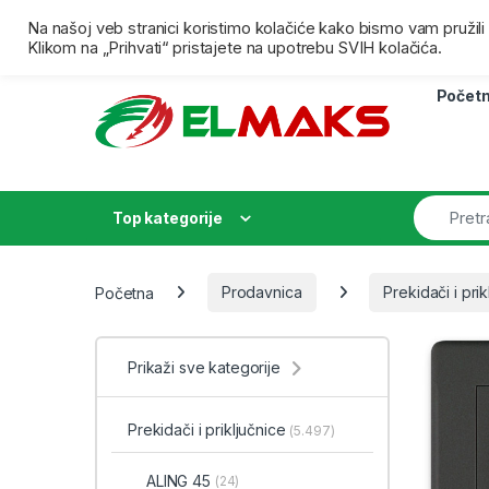
Skip to navigation
Skip to content
Besplatna isporuka za porudžbine preko 4000,00 dina
Na našoj veb stranici koristimo kolačiće kako bismo vam pružil
Klikom na „Prihvati“ pristajete na upotrebu SVIH kolačića.
Počet
Top kategorije
Početna
Prodavnica
Prekidači i prik
Prikaži sve kategorije
Prekidači i priključnice
(5.497)
ALING 45
(24)