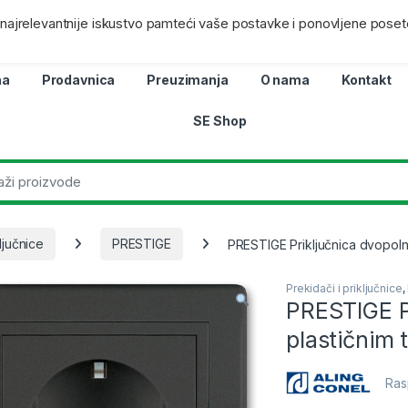
ra
Lokacij
i najrelevantnije iskustvo pamteći vaše postavke i ponovljene poset
na
Prodavnica
Preuzimanja
O nama
Kontakt
SE Shop
ljučnice
PRESTIGE
PRESTIGE Priključnica dvopolna
Prekidači i priključnice
,
PRESTIGE P
plastičnim 
Ras