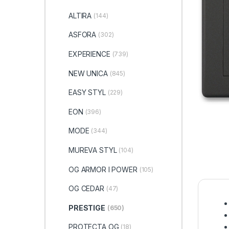
ALTIRA
(144)
ASFORA
(302)
EXPERIENCE
(739)
NEW UNICA
(845)
EASY STYL
(229)
EON
(396)
MODE
(344)
MUREVA STYL
(104)
OG ARMOR I POWER
(105)
OG CEDAR
(47)
PRESTIGE
(650)
PROTECTA OG
(18)