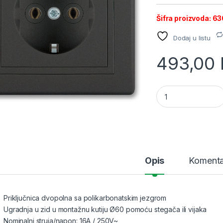
Šifra proizvoda: 63
Dodaj u listu
493,00
PRESTIGE Priključn
Opis
Komenta
Priključnica dvopolna sa polikarbonatskim jezgrom
Ugradnja u zid u montažnu kutiju Ø60 pomoću stegača ili vijaka
Nominalni struja/napon: 16A / 250V~