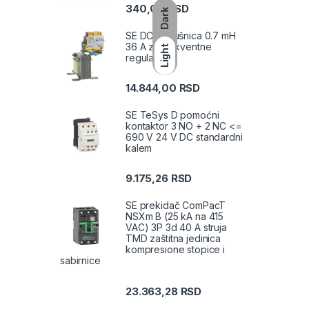
340,00
RSD
Dark
SE DC prigušnica 0.7 mH
36 A za frekventne
Light
regulatore
14.844,00
RSD
SE TeSys D pomoćni
kontaktor 3 NO + 2 NC <=
690 V 24 V DC standardni
kalem
9.175,26
RSD
SE prekidač ComPacT
NSXm B (25 kA na 415
VAC) 3P 3d 40 A struja
TMD zaštitna jedinica
kompresione stopice i
sabirnice
23.363,28
RSD