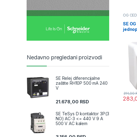
OG CE
priključ
SE OG
jednop
beli
Nedavno pregledani proizvodi
SE Relej diferencijalne
zaštite RH10P 500 mA 240
V
314,00
283,
21.678,00
RSD
SE TeSys D kontaktor 3P(3
NO) AC-3 <= 440 V 9 A
500 V AC kalem
3.156,00
RSD