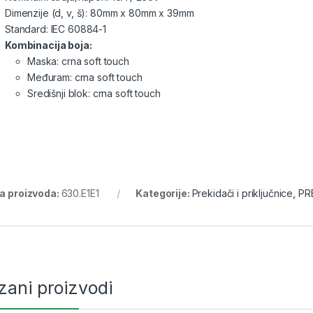
Dimenzije (d, v, š): 80mm x 80mm x 39mm
Standard: IEC 60884-1
Kombinacija boja:
Maska: crna soft touch
Međuram: crna soft touch
Središnji blok: crna soft touch
ra proizvoda:
630.E1E1
Kategorije:
Prekidači i priključnice
,
PR
zani proizvodi