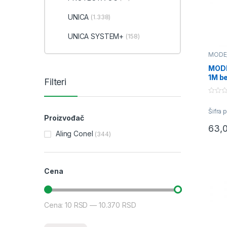
UNICA
(1.338)
UNICA SYSTEM+
(158)
MODE
priklj
MODE
1M be
Filteri
0
o
Šifra 
u
Proizvođač
t
o
63,
f
Aling Conel
(344)
5
Cena
Cena:
10 RSD
—
10.370 RSD
Minimalna cena
Maksimalna cena