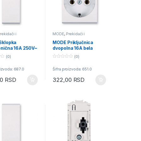
rekidači i
MODE
,
Prekidači i
ice
priključnice
Sklopka
MODE Priključnica
nična 16A 250V~
dvopolna 16A bela
a
(0)
(0)
0
o
oizvoda: 687.0
Šifra proizvoda: 651.0
u
t
o
00
RSD
322,00
RSD
f
5