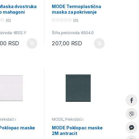
ice
priključnice
Maska dvostruka
MODE Termoplastična
o mahagoni
maska za pokrivanje
sklopa 4M širine
(0)
(0)
22.2mm
0
o
oizvoda: 6502.Y
Šifra proizvoda: 6504.0
u
t
o
,00
RSD
207,00
RSD
f
5
rekidači i
MODE
,
Prekidači i
ice
priključnice
Poklopac maske
MODE Poklopac maske
i
2M antracit