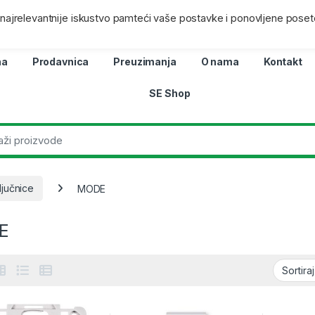
ra
Lokacij
i najrelevantnije iskustvo pamteći vaše postavke i ponovljene poset
na
Prodavnica
Preuzimanja
O nama
Kontakt
SE Shop
ljučnice
MODE
E