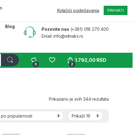
a
Pratite narudžbinu
B2B
Moj nalog
e.
Kolačići podešavanja
PRIHVATI
Blog
Pozovite nas
(+381) 018 270 400
Email: info@elmaks.rs
1.792,00
RSD
0
2
Sortirano po 
Prikazano je svih 344 rezultata