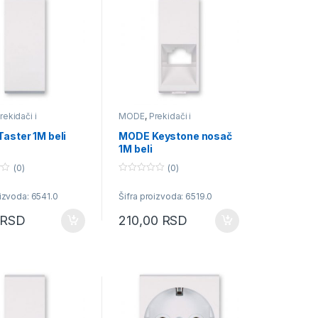
rekidači i
MODE
,
Prekidači i
ice
priključnice
aster 1M beli
MODE Keystone nosač
1M beli
(0)
(0)
0
o
oizvoda: 6541.0
Šifra proizvoda: 6519.0
u
t
o
RSD
210,00
RSD
f
5