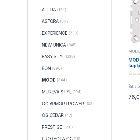
ALTIRA
(144)
ASFORA
(302)
EXPERIENCE
(739)
NEW UNICA
(845)
MODE
priklj
EASY STYL
(229)
MODE
šuplji
EON
(396)
0
MODE
(344)
o
Šifra 
u
t
MUREVA STYL
(104)
o
76,
f
5
OG ARMOR I POWER
(105)
OG CEDAR
(47)
PRESTIGE
(650)
PROTECTA OG
(18)