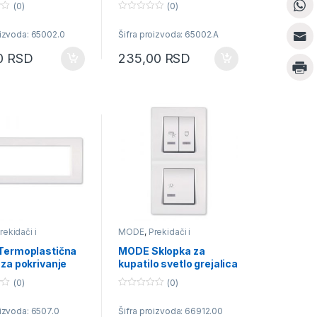
(0)
(0)
0
o
oizvoda: 65002.0
Šifra proizvoda: 65002.A
u
t
o
00
RSD
235,00
RSD
f
5
rekidači i
MODE
,
Prekidači i
ice
priključnice
ermoplastična
MODE Sklopka za
za pokrivanje
kupatilo svetlo grejalica
7M širine
bojler vertikalna
(0)
(0)
m
0
o
oizvoda: 6507.0
Šifra proizvoda: 66912.00
u