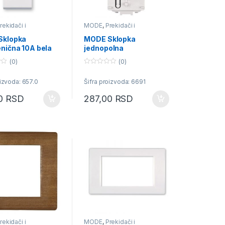
rekidači i
MODE
,
Prekidači i
ice
priključnice
Sklopka
MODE Sklopka
nična 10A bela
jednopolna
indikatorska bez
(0)
(0)
tastera 16A
0
o
oizvoda: 657.0
Šifra proizvoda: 6691
u
t
o
00
RSD
287,00
RSD
f
5
rekidači i
MODE
,
Prekidači i