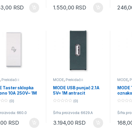
t
t
o
o
53,00
RSD
1.550,00
RSD
246,
f
f
5
5
,
Prekidači i
MODE
,
Prekidači i
MODE
,
P
učnice
priključnice
priključn
 Taster sklopka
MODE USB punjač 2.1A
MODE T
vono 10A 250V~ 1M
5V= 1M antracit
oznako
indikac
(0)
(0)
0
0
o
o
proizvoda: 660.0
Šifra proizvoda: 6629.A
Šifra pr
u
u
t
t
o
o
,00
RSD
3.194,00
RSD
168,
f
f
5
5