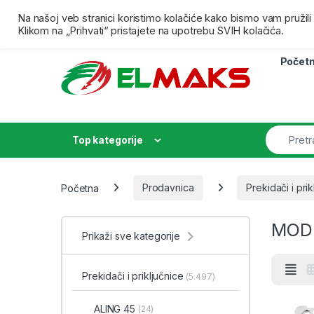
Skip to navigation
Skip to content
Besplatna isporuka za porudžbine preko 4000,00 dina
Na našoj veb stranici koristimo kolačiće kako bismo vam pružil
Klikom na „Prihvati“ pristajete na upotrebu SVIH kolačića.
Počet
Top kategorije
Početna
Prodavnica
Prekidači i prik
MOD
Prikaži sve kategorije
Prekidači i priključnice
(5.497)
ALING 45
(24)