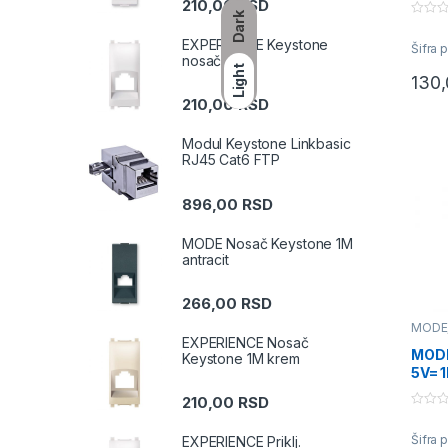
210,00
RSD
Dark
0
o
EXPERIENCE Keystone
Šifra 
u
nosač beli
t
Light
o
130
f
5
210,00
RSD
Modul Keystone Linkbasic
RJ45 Cat6 FTP
896,00
RSD
MODE Nosač Keystone 1M
antracit
266,00
RSD
MODE
priklj
EXPERIENCE Nosač
MODE
Keystone 1M krem
5V= 1
210,00
RSD
0
o
Šifra 
EXPERIENCE Priklj.
u