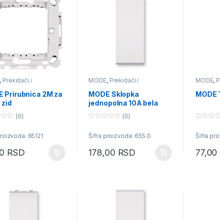
,
Prekidači i
MODE
,
Prekidači i
MODE
,
P
učnice
priključnice
priključn
 Prirubnica 2M za
MODE Sklopka
MODE T
 zid
jednopolna 10A bela
(0)
(0)
0
0
o
o
proizvoda: 65121
Šifra proizvoda: 655.0
Šifra pr
u
u
t
t
o
o
00
RSD
178,00
RSD
77,00
f
f
5
5