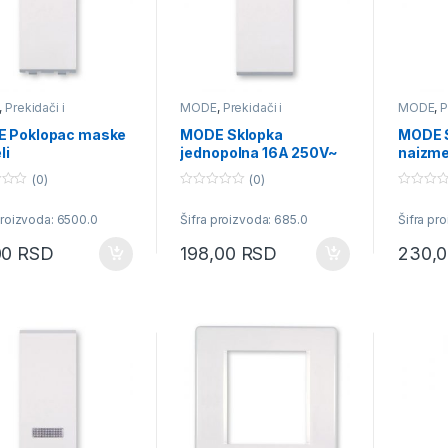
,
Prekidači i
MODE
,
Prekidači i
MODE
,
P
učnice
priključnice
priključn
 Poklopac maske
MODE Sklopka
MODE 
li
jednopolna 16A 250V~
naizme
1M bela
1M bel
(0)
(0)
0
0
o
o
proizvoda: 6500.0
Šifra proizvoda: 685.0
Šifra pr
u
u
t
t
o
o
00
RSD
198,00
RSD
230,
f
f
5
5