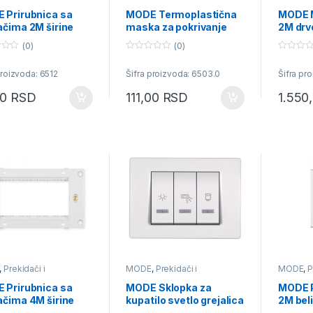
učnice
priključnice
priključn
 Prirubnica sa
MODE Termoplastična
MODE 
ačima 2M širine
maska za pokrivanje
2M drv
2mm
sklopa 3M širine
(0)
(0)
22.2mm
0
0
o
o
proizvoda: 6512
Šifra proizvoda: 6503.0
Šifra pr
u
u
t
t
o
o
00
RSD
111,00
RSD
1.550
f
f
5
5
,
Prekidači i
MODE
,
Prekidači i
MODE
,
P
učnice
priključnice
priključn
 Prirubnica sa
MODE Sklopka za
MODE 
ačima 4M širine
kupatilo svetlo grejalica
2M bel
2mm
bojler