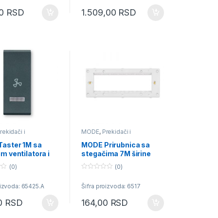
t
o
00
RSD
1.509,00
RSD
f
5
rekidači i
MODE
,
Prekidači i
ice
priključnice
aster 1M sa
MODE Prirubnica sa
m ventilatora i
stegačima 7M širine
ijom antracit
22.2mm
(0)
(0)
0
o
oizvoda: 65425.A
Šifra proizvoda: 6517
u
t
o
00
RSD
164,00
RSD
f
5