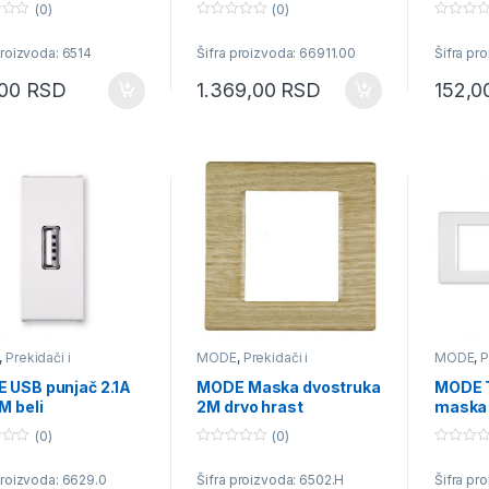
(0)
(0)
0
0
o
o
proizvoda: 6514
Šifra proizvoda: 66911.00
Šifra pr
u
u
t
t
o
o
,00
RSD
1.369,00
RSD
152,
f
f
5
5
,
Prekidači i
MODE
,
Prekidači i
MODE
,
P
učnice
priključnice
priključn
 USB punjač 2.1A
MODE Maska dvostruka
MODE T
M beli
2M drvo hrast
maska 
sklopa 
(0)
(0)
22.2m
0
0
o
o
proizvoda: 6629.0
Šifra proizvoda: 6502.H
Šifra pr
u
u