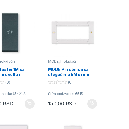
rekidači i
MODE
,
Prekidači i
ice
priključnice
aster 1M sa
MODE Prirubnica sa
m svetla i
stegačima 5M širine
ijom antracit
22.2mm
(0)
(0)
0
o
oizvoda: 65421.A
Šifra proizvoda: 6515
u
t
o
00
RSD
150,00
RSD
f
5