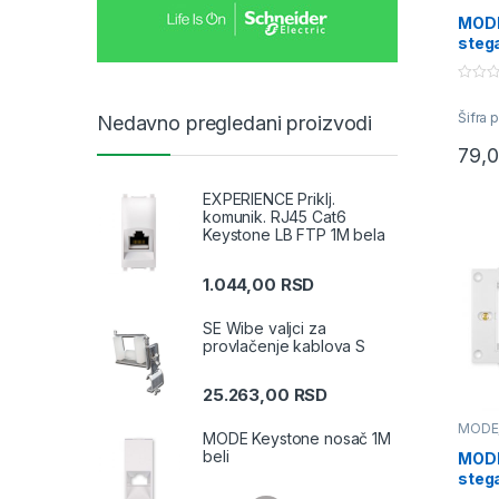
priklj
MODE
steg
22.
0
o
Šifra 
Nedavno pregledani proizvodi
u
t
o
79,
f
5
EXPERIENCE Priklj.
komunik. RJ45 Cat6
Keystone LB FTP 1M bela
1.044,00
RSD
SE Wibe valjci za
provlačenje kablova S
25.263,00
RSD
MODE
MODE Keystone nosač 1M
priklj
beli
MODE
steg
22.