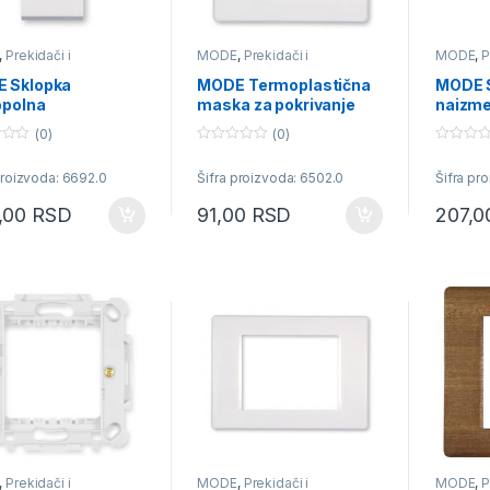
,
Prekidači i
MODE
,
Prekidači i
MODE
,
P
učnice
priključnice
priključn
 Sklopka
MODE Termoplastična
MODE 
opolna
maska za pokrivanje
naizme
atorska 16A bela
sklopa 2M širine
(0)
(0)
22.2mm
0
0
o
o
proizvoda: 6692.0
Šifra proizvoda: 6502.0
Šifra pr
u
u
t
t
o
o
,00
RSD
91,00
RSD
207,
f
f
5
5
,
Prekidači i
MODE
,
Prekidači i
MODE
,
P