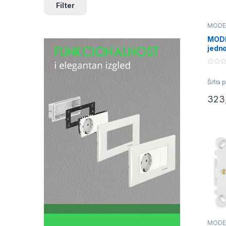
Filter
MODE
priklj
MODE
jedn
indik
0
o
Šifra 
u
t
o
323
f
5
MODE