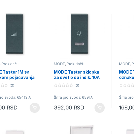
,
Prekidači i
MODE
,
Prekidači i
MODE
,
P
učnice
priključnice
priključn
 Taster 1M sa
MODE Taster sklopka
MODE T
kom pojačavanja
za svetlo sa indik. 10A
oznako
cit
250V~ 1M antracit
indikac
(0)
(0)
0
0
o
o
proizvoda: 65413.A
Šifra proizvoda: 659I.A
Šifra pr
u
u
t
t
o
o
,00
RSD
392,00
RSD
168,
f
f
5
5