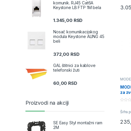
t
komunik. RJ45 Cat6A
o
3.0
Keystone LB FTP 1M bela
f
5
1.345,00
RSD
Nosač komunikacijskog
modula Keystone ALING 45
beli
372,00
RSD
GAL štitnici za kablove
telefonski žuti
MODE
60,00
RSD
priklj
MODE
za z
bela
Proizvodi na akciji
0
o
Šifra 
u
t
o
235
SE Easy Styl montažni ram
f
5
2M