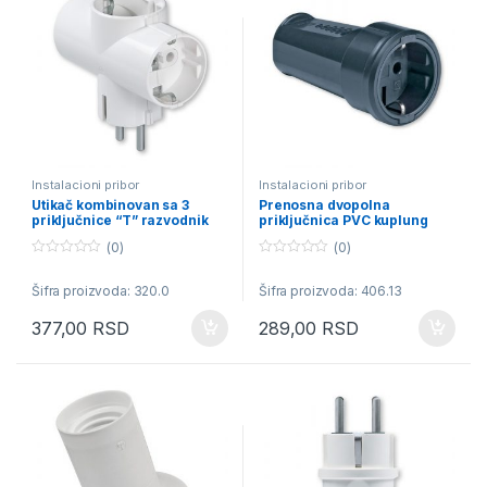
Instalacioni pribor
Instalacioni pribor
Utikač kombinovan sa 3
Prenosna dvopolna
priključnice “T” razvodnik
priključnica PVC kuplung
16A beli
16A crna
(0)
(0)
0
0
o
o
Šifra proizvoda: 320.0
Šifra proizvoda: 406.13
u
u
t
t
o
o
377,00
RSD
289,00
RSD
f
f
5
5