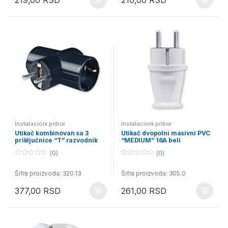
219,00
RSD
210,00
RSD
f
f
5
5
Instalacioni pribor
Instalacioni pribor
Utikač kombinovan sa 3
Utikač dvopolni masivni PVC
priključnice “T” razvodnik
“MEDIUM” 16A beli
16A crni
(0)
(0)
0
0
o
o
Šifra proizvoda: 320.13
Šifra proizvoda: 305.0
u
u
t
t
o
o
377,00
RSD
261,00
RSD
f
f
5
5