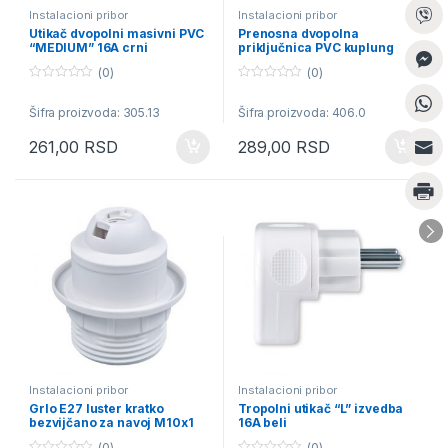
Instalacioni pribor
Instalacioni pribor
Utikač dvopolni masivni PVC
Prenosna dvopolna
“MEDIUM” 16A crni
priključnica PVC kuplung
16A bela
(0)
(0)
0
0
o
o
Šifra proizvoda: 305.13
Šifra proizvoda: 406.0
u
u
t
t
o
o
261,00
RSD
289,00
RSD
f
f
5
5
Instalacioni pribor
Instalacioni pribor
Grlo E27 luster kratko
Tropolni utikač “L” izvedba
bezvijčano za navoj M10x1
16A beli
T180 belo
(0)
(0)