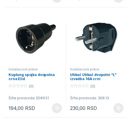
5
5
Instalacioni pribor
Instalacioni pribor
Kuplung spojka dvopolna
Utikač Utikač dvopolni “L”
crna Elid
izvedba 16A crni
(0)
(0)
0
0
o
o
Šifra proizvoda: E08931
Šifra proizvoda: 308.13
u
u
t
t
o
o
194,00
RSD
230,00
RSD
f
f
5
5