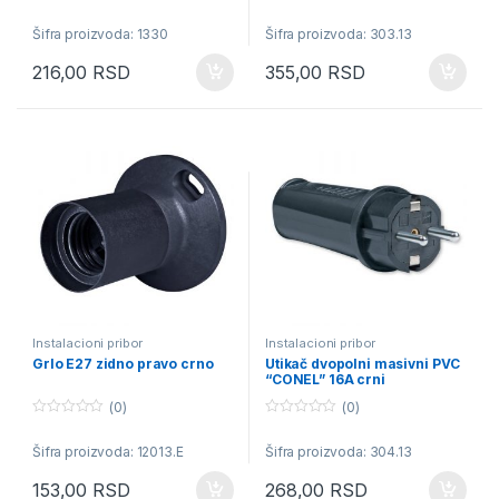
0
0
o
o
Šifra proizvoda: 1330
Šifra proizvoda: 303.13
u
u
t
t
o
o
216,00
RSD
355,00
RSD
f
f
5
5
Instalacioni pribor
Instalacioni pribor
Grlo E27 zidno pravo crno
Utikač dvopolni masivni PVC
“CONEL” 16A crni
(0)
(0)
0
0
o
o
Šifra proizvoda: 12013.E
Šifra proizvoda: 304.13
u
u
t
t
o
o
153,00
RSD
268,00
RSD
f
f