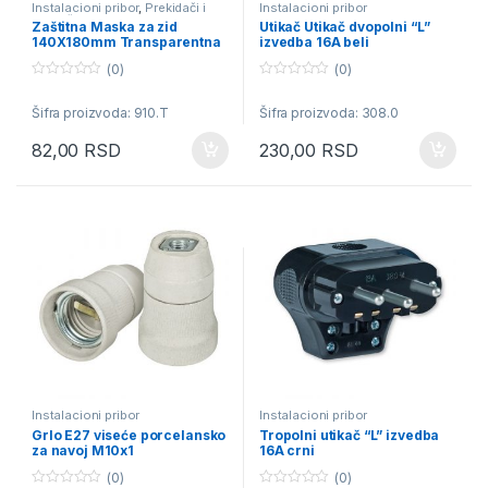
Instalacioni pribor
,
Prekidači i
Instalacioni pribor
priključnice
Zaštitna Maska za zid
Utikač Utikač dvopolni “L”
140X180mm Transparentna
izvedba 16A beli
(0)
(0)
0
0
o
o
Šifra proizvoda: 910.T
Šifra proizvoda: 308.0
u
u
t
t
o
o
82,00
RSD
230,00
RSD
f
f
5
5
Instalacioni pribor
Instalacioni pribor
Grlo E27 viseće porcelansko
Tropolni utikač “L” izvedba
za navoj M10x1
16A crni
(0)
(0)