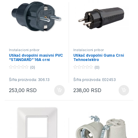
Instalacioni pribor
Instalacioni pribor
Utikač dvopolni masivni PVC
Utikač dvopolni Guma Crni
“STANDARD” 16A crni
Tehnoelektro
(0)
(0)
0
0
o
o
Šifra proizvoda: 306.13
Šifra proizvoda: E02453
u
u
t
t
o
o
253,00
RSD
238,00
RSD
f
f
5
5