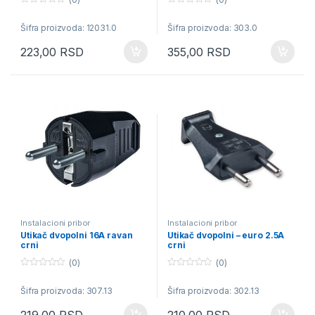
0
0
o
o
Šifra proizvoda: 12031.0
Šifra proizvoda: 303.0
u
u
t
t
o
o
223,00
RSD
355,00
RSD
f
f
5
5
Instalacioni pribor
Instalacioni pribor
Utikač dvopolni 16A ravan
Utikač dvopolni – euro 2.5A
crni
crni
(0)
(0)
0
0
o
o
Šifra proizvoda: 307.13
Šifra proizvoda: 302.13
u
u
t
t
o
o