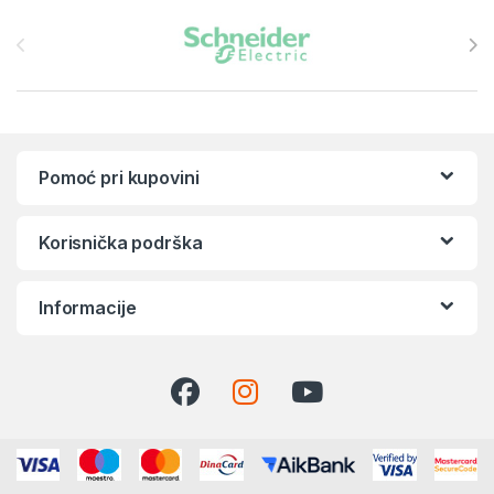
Brands Carousel
Pomoć pri kupovini
Korisnička podrška
Informacije