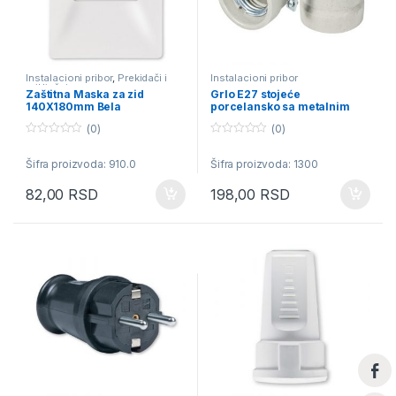
Instalacioni pribor
,
Prekidači i
Instalacioni pribor
priključnice
Zaštitna Maska za zid
Grlo E27 stojeće
140X180mm Bela
porcelansko sa metalnim
nosačem
(0)
(0)
0
0
o
o
Šifra proizvoda: 910.0
Šifra proizvoda: 1300
u
u
t
t
o
o
82,00
RSD
198,00
RSD
f
f
5
5