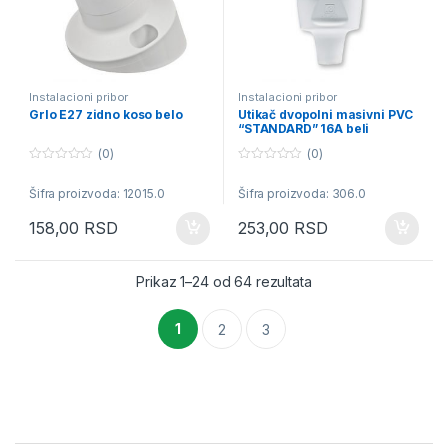
Instalacioni pribor
Instalacioni pribor
Grlo E27 zidno koso belo
Utikač dvopolni masivni PVC
“STANDARD” 16A beli
(0)
(0)
0
0
o
o
Šifra proizvoda: 12015.0
Šifra proizvoda: 306.0
u
u
t
t
o
o
158,00
RSD
253,00
RSD
f
f
5
5
Sortirano po popular
Prikaz 1–24 od 64 rezultata
1
2
3