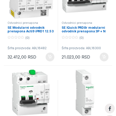
Odvodnici prenapona
Odvodnici prenapona
SE Modularni odvodnik
SE IQuick PRD8r modularni
prenapona Acti9 iPRD1 12.5 3
odvodnik prenapona 3P + N
P+N 350 V sa daljinskim
350V sa daljinskom signal.
(0)
(0)
prenosom
0
0
o
o
Šifra proizvoda: A9L16482
Šifra proizvoda: A9L16300
u
u
t
t
o
o
32.412,00
RSD
21.023,00
RSD
f
f
5
5