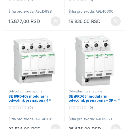
0
0
o
o
Šifra proizvoda: A9L15688
Šifra proizvoda: A9L40600
u
u
t
t
o
o
15.877,00
RSD
19.836,00
RSD
f
f
5
5
Odvodnici prenapona
Odvodnici prenapona
SE IPRD40r modularni
SE iPRD65r modularni
odvodnik prenapona 4P
odvodnik prenapona – 3P – IT
350V sa daljinskom signal.
– 460V – sa daljinskim
(0)
(0)
transferom
0
0
o
o
Šifra proizvoda: A9L40401
Šifra proizvoda: A9L65321
u
u
t
t
o
o