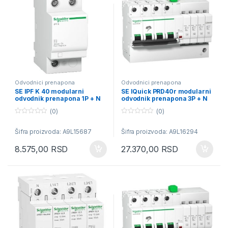
Odvodnici prenapona
Odvodnici prenapona
SE IPF K 40 modularni
SE IQuick PRD40r modularni
odvodnik prenapona 1P + N
odvodnik prenapona 3P + N
340V
350V -sa daljinskom signal.
(0)
(0)
0
0
o
o
Šifra proizvoda: A9L15687
Šifra proizvoda: A9L16294
u
u
t
t
o
o
8.575,00
RSD
27.370,00
RSD
f
f
5
5