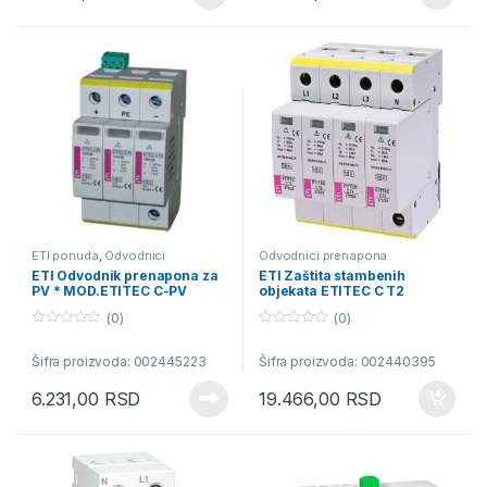
5
5
ETI ponuda
,
Odvodnici
Odvodnici prenapona
prenapona
ETI Odvodnik prenapona za
ETI Zaštita stambenih
PV * MOD.ETITEC C-PV
objekata ETITEC C T2
1000/20
275/20 4+0
(0)
(0)
0
0
o
o
Šifra proizvoda: 002445223
Šifra proizvoda: 002440395
u
u
t
t
o
o
6.231,00
RSD
19.466,00
RSD
f
f
5
5