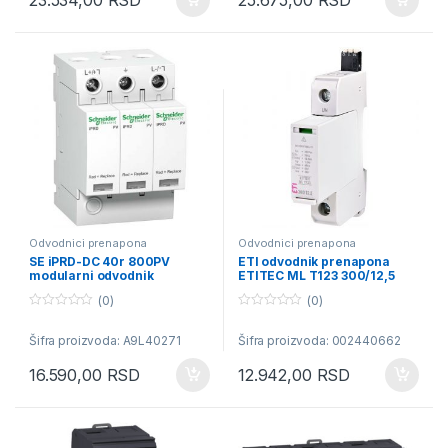
23.534,00
RSD
25.675,00
RSD
f
f
5
5
Odvodnici prenapona
Odvodnici prenapona
SE iPRD-DC 40r 800PV
ETI odvodnik prenapona
modularni odvodnik
ETITEC ML T123 300/12,5
prenapona – 2P – 840VDC –
1+0 RC
(0)
(0)
sa daljinskim transferom
0
0
o
o
Šifra proizvoda: A9L40271
Šifra proizvoda: 002440662
u
u
t
t
o
o
16.590,00
RSD
12.942,00
RSD
f
f
5
5