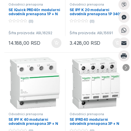
Odvodnici prenapona
Odvodnici prenapona
SE IQuick PRD40r modularni
SE IPF K 20 modularni
odvodnik prenapona 1P + N
odvodnik prenapona 1P 340V
350V -sa daljinskom signal.
(0)
(0)
0
0
o
o
Šifra proizvoda: A9L16292
Šifra proizvoda: A9L15691
u
u
t
t
o
o
14.188,00
RSD
3.428,00
RSD
f
f
5
5
Odvodnici prenapona
Odvodnici prenapona
SE IPF K 40 modularni
SE IPRD40 modularni
odvodnik prenapona 3P + N
odvodnik prenapona 3P + N
340V
350V
(0)
(0)