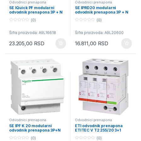
Odvodnici prenapona
Odvodnici prenapona
SE IQuick PF modularni
SE IPRD20 modularni
odvodnik prenapona 3P + N
odvodnik prenapona 3P + N
275V
350V
(0)
(0)
0
0
o
o
Šifra proizvoda: A9L16618
Šifra proizvoda: A9L20600
u
u
t
t
o
o
23.205,00
RSD
16.811,00
RSD
f
f
5
5
Odvodnici prenapona
Odvodnici prenapona
SE IPF K 20 modularni
ETI odvodnik prenapona
odvodnik prenapona 3P+N
ETITEC V T2 255/20 3+1
340V
40kA/20
(0)
(0)