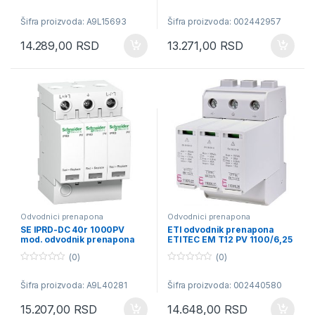
0
0
o
o
Šifra proizvoda: A9L15693
Šifra proizvoda: 002442957
u
u
t
t
o
o
14.289,00
RSD
13.271,00
RSD
f
f
5
5
Odvodnici prenapona
Odvodnici prenapona
SE IPRD-DC 40r 1000PV
ETI odvodnik prenapona
mod. odvodnik prenapona
ETITEC EM T12 PV 1100/6,25
2P 1000VDC sa daljinskom
Y
(0)
(0)
signal.
0
0
o
o
Šifra proizvoda: A9L40281
Šifra proizvoda: 002440580
u
u
t
t
o
o
15.207,00
RSD
14.648,00
RSD
f
f