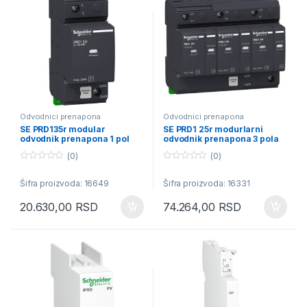
Odvodnici prenapona
Odvodnici prenapona
SE PRD135r modular
SE PRD1 25r modurlarni
odvodnik prenapona 1 pol
odvodnik prenapona 3 pola
440V sa daljinskim
350V sa daljinskim
(0)
(0)
transferom
transferom
0
0
o
o
Šifra proizvoda: 16649
Šifra proizvoda: 16331
u
u
t
t
o
o
20.630,00
RSD
74.264,00
RSD
f
f
5
5