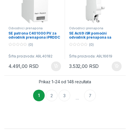
Odvodnici prenapona
Odvodnici prenapona
SE patrona C401000 PV za
SE Acti9 iSR pomoćni
odvodnik prenapona iPRDDC
odvodnik prenapona sa
daljinskim signalom
(0)
(0)
0
0
o
o
Šifra proizvoda: A9L40182
Šifra proizvoda: A9L16619
u
u
t
t
o
o
4.491,00
RSD
3.532,00
RSD
f
f
5
5
Sortirano po popular
Prikaz 1–24 od 148 rezultata
1
2
3
7
…