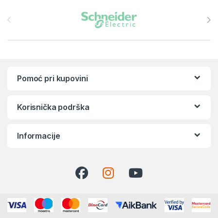
Brands Carousel
Pomoć pri kupovini
Korisnička podrška
Informacije