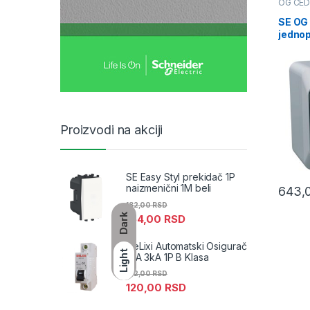
OG CE
priključ
SE OG
jednop
sivi
Proizvodi na akciji
SE Easy Styl prekidač 1P
naizmenični 1M beli
643,
182,00
RSD
Dark
164,00
RSD
DeLixi Automatski Osigurač
Light
10A 3kA 1P B Klasa
132,00
RSD
120,00
RSD