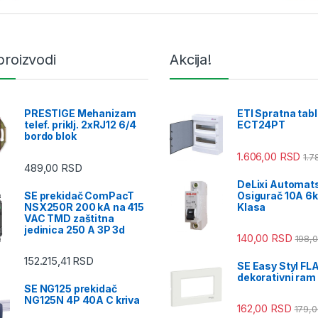
proizvodi
Akcija!
PRESTIGE Mehanizam
ETI Spratna tab
telef. priklj. 2xRJ12 6/4
ECT24PT
bordo blok
1.606,00
RSD
1.7
489,00
RSD
DeLixi Automat
SE prekidač ComPacT
Osigurač 10A 6k
NSX250R 200 kA na 415
Klasa
VAC TMD zaštitna
jedinica 250 A 3P 3d
140,00
RSD
198,
152.215,41
RSD
SE Easy Styl FL
dekorativni ram
SE NG125 prekidač
NG125N 4P 40A C kriva
162,00
RSD
179,