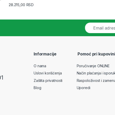
28.215,00
RSD
E
m
a
i
l
*
Informacije
Pomoć pri kupovin
O nama
Poručivanje ONLINE
Uslovi korišćenja
Način plaćanja i isporu
01
Zaštita privatnosti
Raspoloživost i zamen
Blog
Uporedi