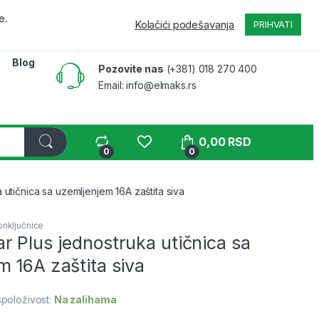
a
Pratite narudžbinu
B2B
Moj nalog
e.
Kolačići podešavanja
PRIHVATI
Blog
Pozovite nas
(+381) 018 270 400
Email: info@elmaks.rs
0,00
RSD
0
0
utičnica sa uzemljenjem 16A zaštita siva
priključnice
 Plus jednostruka utičnica sa
 16A zaštita siva
položivost:
Na zalihama