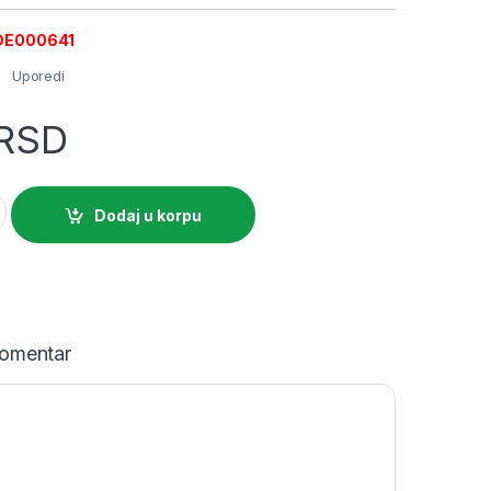
WDE000641
Uporedi
RSD
ednostruka utičnica sa uzemljenjem 16A zaštita siva quantity
Dodaj u korpu
omentar