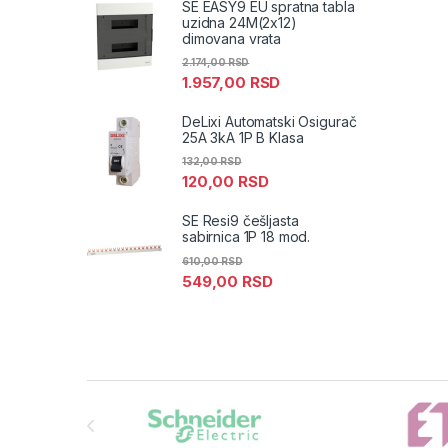
SE EASY9 EU spratna tabla
uzidna 24M(2x12)
dimovana vrata
2.174,00
RSD
1.957,00
RSD
DeLixi Automatski Osigurač
25A 3kA 1P B Klasa
132,00
RSD
120,00
RSD
SE Resi9 češljasta
sabirnica 1P 18 mod.
610,00
RSD
549,00
RSD
Brands Carousel