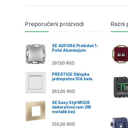
Preporučeni proizvodi
Razni 
SE ASFORA Prekidač 1-
Polni Aluminijum
297,00
RSD
PRESTIGE Sklopka
jednopolna 10A bela
263,00
RSD
SE Easy Styl MODE
dekorativni ram 2M
metalik bež
255,00
RSD