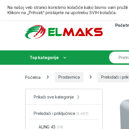
Skip to navigation
Skip to content
Besplatna isporuka za porudžbine preko 4000,00 dina
Na našoj veb stranici koristimo kolačiće kako bismo vam pružil
Klikom na „Prihvati“ pristajete na upotrebu SVIH kolačića.
Počet
Top kategorije
Početna
Prodavnica
Prekidači i prik
Prikaži sve kategorije
Prekidači i priključnice
(5.497)
ALING 45
(24)