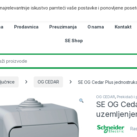
ra
Lokacij
i najrelevantnije iskustvo pamteći vaše postavke i ponovljene poset
na
Prodavnica
Preuzimanja
O nama
Kontakt
SE Shop
ljučnice
OG CEDAR
SE OG Cedar Plus jednostruka 
OG CEDAR
,
Prekidači i 
SE OG Cedar
uzemljenjem
Ras