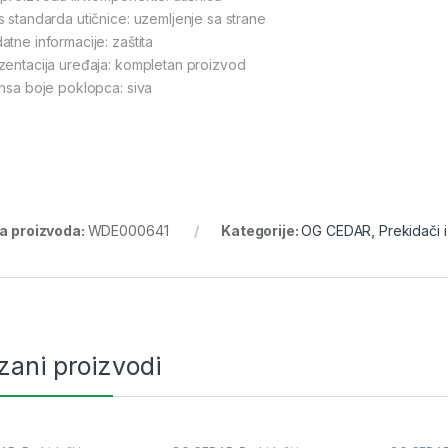
s standarda utičnice: uzemljenje sa strane
atne informacije: zaštita
zentacija uređaja: kompletan proizvod
ansa boje poklopca: siva
ra proizvoda:
WDE000641
Kategorije:
OG CEDAR
,
Prekidači i
zani proizvodi