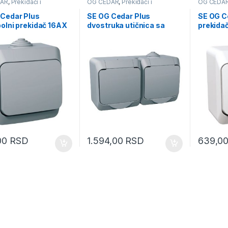
DAR
,
Prekidači i
OG CEDAR
,
Prekidači i
OG CEDA
nice
priključnice
priključni
 Cedar Plus
SE OG Cedar Plus
SE OG C
olni prekidač 16AX
dvostruka utičnica sa
prekidač
uzemljenjem 16A zaštita
siva
00
RSD
1.594,00
RSD
639,0