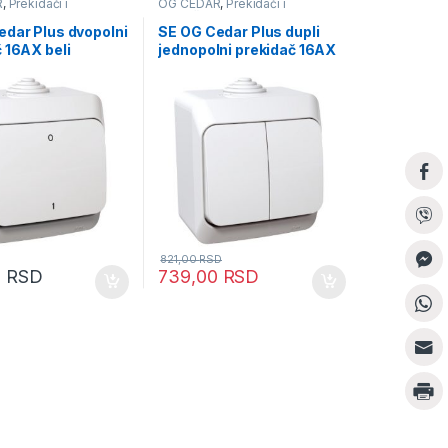
R
,
Prekidači i
OG CEDAR
,
Prekidači i
ce
priključnice
edar Plus dvopolni
SE OG Cedar Plus dupli
 16AX beli
jednopolni prekidač 16AX
beli
821,00
RSD
0
RSD
739,00
RSD