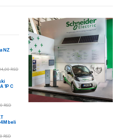
la NZ
84,00
RSD
ski
A 1P C
00
RSD
AT
 4M beli
00
RSD