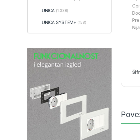
Opi
UNICA
(1.338)
Dod
Pre
UNICA SYSTEM+
(158)
Nij
Šif
Pove