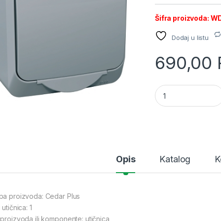
Šifra proizvoda: 
Dodaj u listu
690,00
SE OG Cedar Plus j
Opis
Katalog
K
pa proizvoda: Cedar Plus
 utičnica: 1
 proizvoda ili komponente: utičnica