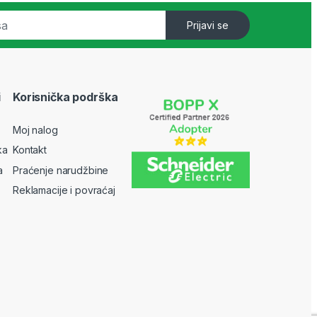
Prijavi se
i
Korisnička podrška
Moj nalog
ka
Kontakt
a
Praćenje narudžbine
Reklamacije i povraćaj