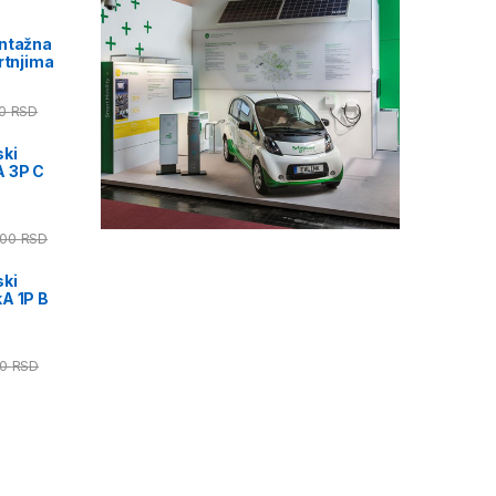
ontažna
rtnjima
00
RSD
ski
A 3P C
,00
RSD
ski
A 1P B
00
RSD