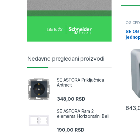
OG CE
priključ
SE OG
jednop
sivi
Nedavno pregledani proizvodi
SE ASFORA Priključnica
Antracit
348,00
RSD
643,
SE ASFORA Ram 2
elementa Horizontalni Beli
190,00
RSD