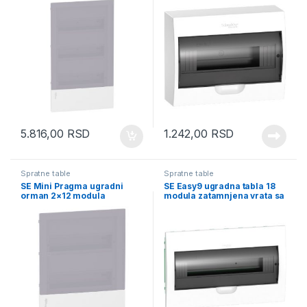
5.816,00
RSD
1.242,00
RSD
Spratne table
Spratne table
SE Mini Pragma ugradni
SE Easy9 ugradna tabla 18
orman 2×12 modula
modula zatamnjena vrata sa
dimovana vrata
E/N priklj. blokovima