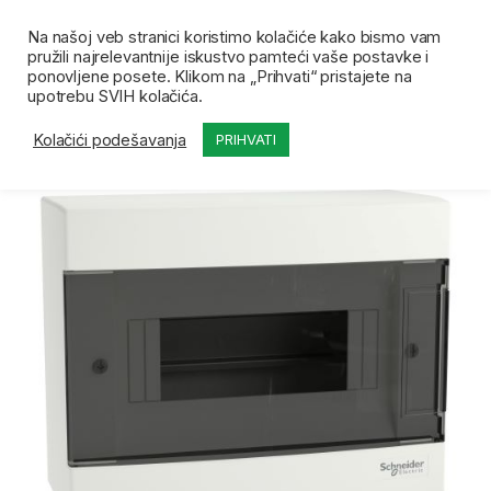
Skip to navigation
Skip to content
Open
0
Na našoj veb stranici koristimo kolačiće kako bismo vam
pružili najrelevantnije iskustvo pamteći vaše postavke i
Početna
Prodavnica
Spratne table
SE EASY9 EU
ponovljene posete. Klikom na „Prihvati“ pristajete na
upotrebu SVIH kolačića.
Kolačići podešavanja
PRIHVATI
-
10%