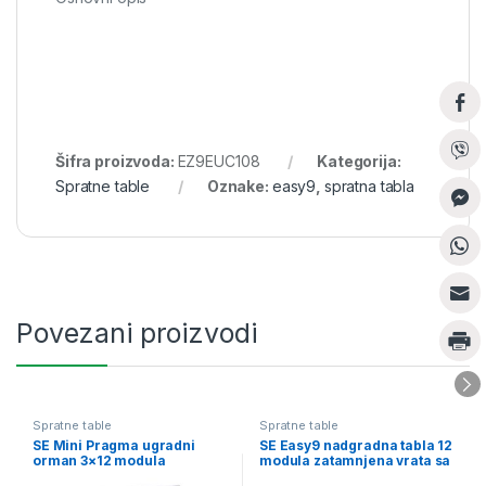
Šifra proizvoda:
EZ9EUC108
Kategorija:
Spratne table
Oznake:
easy9
,
spratna tabla
Povezani proizvodi
Spratne table
Spratne table
SE Mini Pragma ugradni
SE Easy9 nadgradna tabla 12
orman 3×12 modula
modula zatamnjena vrata sa
dimovana vrata
E/N priklj. blokovima