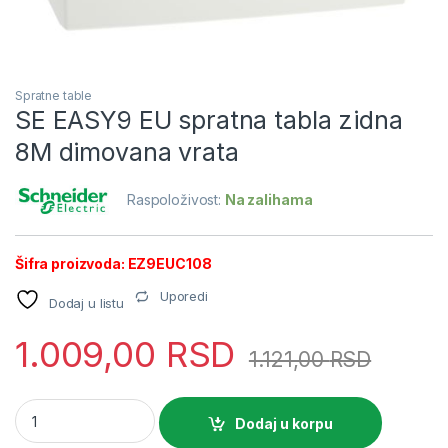
Spratne table
SE EASY9 EU spratna tabla zidna
8M dimovana vrata
Raspoloživost:
Na zalihama
Šifra proizvoda: EZ9EUC108
Uporedi
Dodaj u listu
1.009,00
RSD
1.121,00
RSD
SE EASY9 EU spratna tabla zidna 8M dimovana vrata quantity
Dodaj u korpu