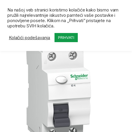
Skip to navigation
Skip to content
Open
0
Na našoj veb stranici koristimo kolačiće kako bismo vam
pružili najrelevantnije iskustvo pamteći vaše postavke i
Početna
Prodavnica
FID sklopke
SE FID sklopka
ponovljene posete. Klikom na „Prihvati“ pristajete na
upotrebu SVIH kolačića.
Kolačići podešavanja
PRIHVATI
-
10%