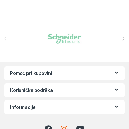
Brands Carousel
Pomoć pri kupovini
Korisnička podrška
Informacije