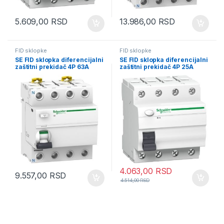
5.609,00
RSD
13.986,00
RSD
FID sklopke
FID sklopke
SE FID sklopka diferencijalni
SE FID sklopka diferencijalni
zaštitni prekidač 4P 63A
zaštitni prekidač 4P 25A
500mA AC tip
30mA AC tip
4.063,00
RSD
9.557,00
RSD
4.514,00
RSD