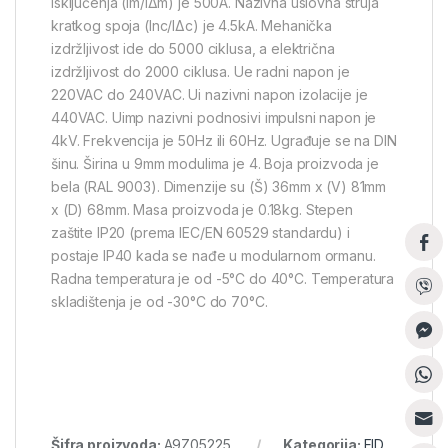
isključenja (Im/IΔm) je 500A. Nazivna uslovna struja
kratkog spoja (Inc/IΔc) je 4.5kA. Mehanička
izdržljivost ide do 5000 ciklusa, a električna
izdržljivost do 2000 ciklusa. Ue radni napon je
220VAC do 240VAC. Ui nazivni napon izolacije je
440VAC. Uimp nazivni podnosivi impulsni napon je
4kV. Frekvencija je 50Hz ili 60Hz. Ugrađuje se na DIN
šinu. Širina u 9mm modulima je 4. Boja proizvoda je
bela (RAL 9003). Dimenzije su (Š) 36mm x (V) 81mm
x (D) 68mm. Masa proizvoda je 0.18kg. Stepen
zaštite IP20 (prema IEC/EN 60529 standardu) i
postaje IP40 kada se nađe u modularnom ormanu.
Radna temperatura je od -5°C do 40°C. Temperatura
skladištenja je od -30°C do 70°C.
Šifra proizvoda:
A9Z05225
Kategorija:
FID