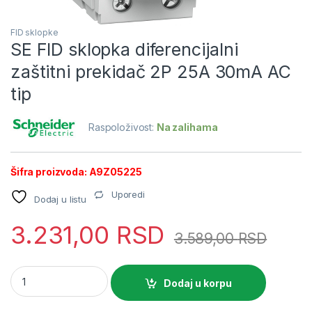
FID sklopke
SE FID sklopka diferencijalni
zaštitni prekidač 2P 25A 30mA AC
tip
Raspoloživost:
Na zalihama
Šifra proizvoda: A9Z05225
Uporedi
Dodaj u listu
3.231,00
RSD
3.589,00
RSD
SE FID sklopka diferencijalni zaštitni prekidač 2P 25A 30mA AC
Dodaj u korpu