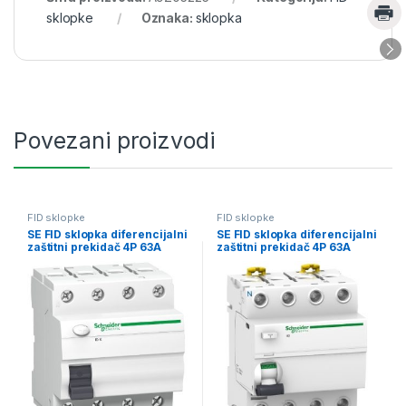
sklopke
Oznaka:
sklopka
Povezani proizvodi
FID sklopke
FID sklopke
SE FID sklopka diferencijalni
SE FID sklopka diferencijalni
zaštitni prekidač 4P 63A
zaštitni prekidač 4P 63A
30mA AC tip
300mA AC tip