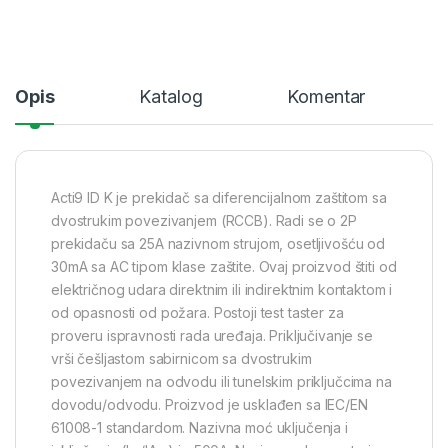
Opis
Katalog
Komentar
Acti9 ID K je prekidač sa diferencijalnom zaštitom sa
dvostrukim povezivanjem (RCCB). Radi se o 2P
prekidaču sa 25A nazivnom strujom, osetljivošću od
30mA sa AC tipom klase zaštite. Ovaj proizvod štiti od
električnog udara direktnim ili indirektnim kontaktom i
od opasnosti od požara. Postoji test taster za
proveru ispravnosti rada uređaja. Priključivanje se
vrši češljastom sabirnicom sa dvostrukim
povezivanjem na odvodu ili tunelskim priključcima na
dovodu/odvodu. Proizvod je usklađen sa IEC/EN
61008-1 standardom. Nazivna moć uključenja i