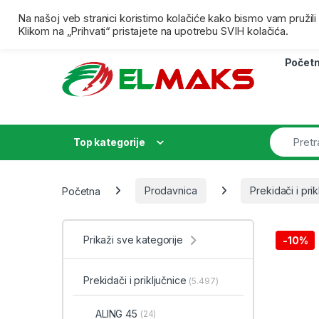
Skip to navigation
Skip to content
Besplatna isporuka za porudžbine preko 4000,00 dina
Na našoj veb stranici koristimo kolačiće kako bismo vam pružil
Klikom na „Prihvati“ pristajete na upotrebu SVIH kolačića.
Počet
Top kategorije
Početna
Prodavnica
Prekidači i prik
Prikaži sve kategorije
-
10%
Prekidači i priključnice
(5.497)
ALING 45
(24)