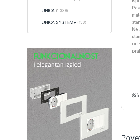
ispo
Pov
UNICA
(1.338)
mate
sta
UNICA SYSTEM+
(158)
Ne 
sta
od 
prak
Šif
Pove