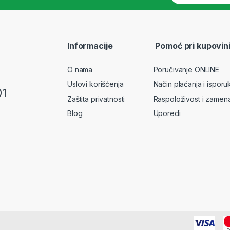
a
i
l
*
Informacije
Pomoć pri kupovin
O nama
Poručivanje ONLINE
Uslovi korišćenja
Način plaćanja i isporu
01
Zaštita privatnosti
Raspoloživost i zamen
Blog
Uporedi