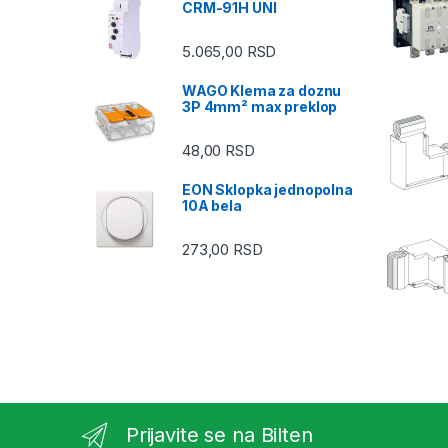
CRM-91H UNI
5.065,00
RSD
WAGO Klema za doznu
3P 4mm² max preklop
48,00
RSD
EON Sklopka jednopolna
10A bela
273,00
RSD
Prijavite se na Bilten