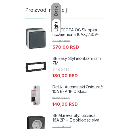
Dark
Proizvodi na akciji
Light
PROTECTA OG Sklopka
naizmenična 10AX/250V~
633,00
RSD
570,00
RSD
SE Easy Styl montažni ram
7M
144,00
RSD
130,00
RSD
DeLixi Automatski Osigurač
10A 6kA 1P C Klasa
198,00
RSD
140,00
RSD
SE Mureva Styl utičnica
16A 2P + E poklopac siva
960,00
RSD