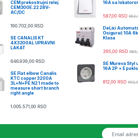
CEM prekostrujni relej
16A sa lokatoro
CEM300E.22 28V-
AC/DC
587,00
RSD
652
190.702,00
RSD
DeLixi Automat
Osigurač 10A 6
SE CANALIS KT
Klasa
4X3200AL UPRAVNI
LAKAT
395,00
RSD
582
646.939,00
RSD
SE Mureva Styl 
16A 2P + E pokl
SE Flat elbow Canalis
KTC copper 3200A
812,00
RSD
902,
3L+N+PE N2 1 made to
measure short branch
right angle
1.005.571,00
RSD
E
m