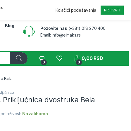
a
Pratite narudžbinu
B2B
Moj nalog
e.
Kolačići podešavanja
PRIHVATI
Blog
Pozovite nas
(+381) 018 270 400
Email: info@elmaks.rs
0,00
RSD
0
0
ka Bela
ključnice
Priključnica dvostruka Bela
položivost:
Na zalihama