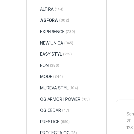
ALTIRA
(144)
ASFORA
(302)
EXPERIENCE
(739)
NEW UNICA
(845)
EASY STYL
(229)
EON
(396)
MODE
(344)
MUREVA STYL
(104)
OG ARMOR I POWER
(105)
OG CEDAR
(47)
Sch
2P 
PRESTIGE
(650)
123
PROTECTA OG
(18)