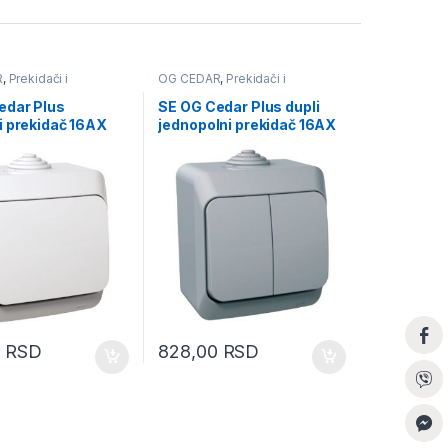
R
,
Prekidači i
OG CEDAR
,
Prekidači i
ce
priključnice
edar Plus
SE OG Cedar Plus dupli
i prekidač 16AX
jednopolni prekidač 16AX
sivi
0
RSD
828,00
RSD