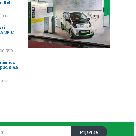
m Beli
,00
RSD
ski
kA 3P C
,00
RSD
utičnica
opac siva
00
RSD
Prijavi se