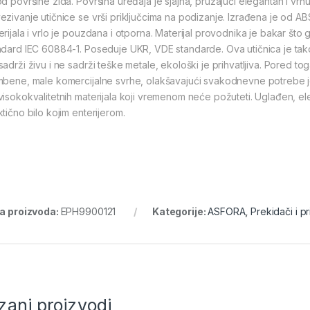
d površine zida. Površina uređaja je sjajna, pružajući elegantan i vrhu
ezivanje utičnice se vrši priključcima na podizanje. Izrađena je od ABS
rijala i vrlo je pouzdana i otporna. Materijal provodnika je bakar što 
ndard IEC 60884-1. Poseduje UKR, VDE standarde. Ova utičnica je tak
sadrži živu i ne sadrži teške metale, ekološki je prihvatljiva. Pored to
mbene, male komercijalne svrhe, olakšavajući svakodnevne potrebe je
visokokvalitetnih materijala koji vremenom neće požuteti. Uglađen, el
tično bilo kojim enterijerom.
ra proizvoda:
EPH9900121
Kategorije:
ASFORA
,
Prekidači i pr
zani proizvodi