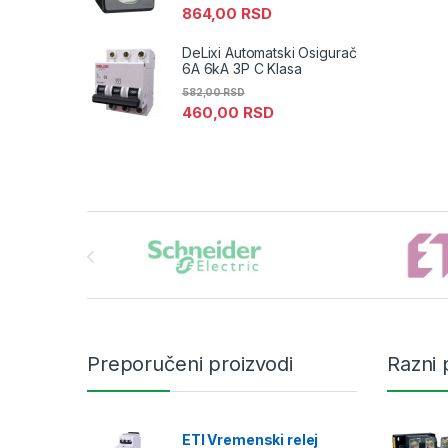
864,00
RSD
DeLixi Automatski Osigurač
6A 6kA 3P C Klasa
582,00
RSD
460,00
RSD
Brands Carousel
Preporučeni proizvodi
Razni 
ETI Vremenski relej