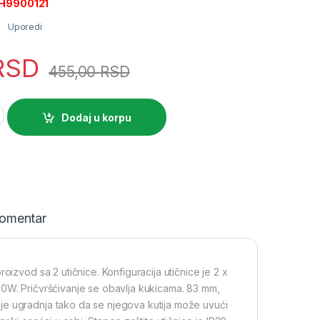
EPH9900121
Uporedi
RSD
455,00
RSD
nica dvostruka Bela quantity
Dodaj u korpu
omentar
oizvod sa 2 utičnice. Konfiguracija utičnice je 2 x
80W. Pričvršćivanje se obavlja kukicama. 83 mm,
e ugradnja tako da se njegova kutija može uvući