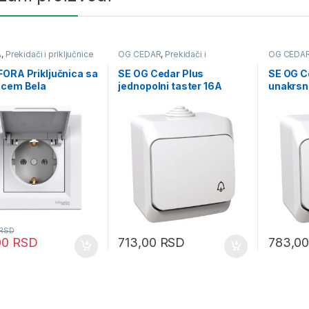
A
,
Prekidači i priključnice
OG CEDAR
,
Prekidači i
OG CEDA
priključnice
priključni
ORA Priključnica sa
SE OG Cedar Plus
SE OG C
pcem Bela
jednopolni taster 16A
unakrsn
simbol zvona beli
beli
RSD
00
RSD
713,00
RSD
783,0