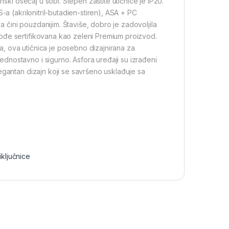
nski osećaj u sobi. Stepen zaštite utičnice je IP20.
-a (akrilonitril-butadien-stiren), ASA + PC
ga čini pouzdanijim. Štaviše, dobro je zadovoljila
ođe sertifikovana kao zeleni Premium proizvod.
ga, ova utičnica je posebno dizajnirana za
dnostavno i sigurno. Asfora uređaji su izrađeni
egantan dizajn koji se savršeno usklađuje sa
iključnice