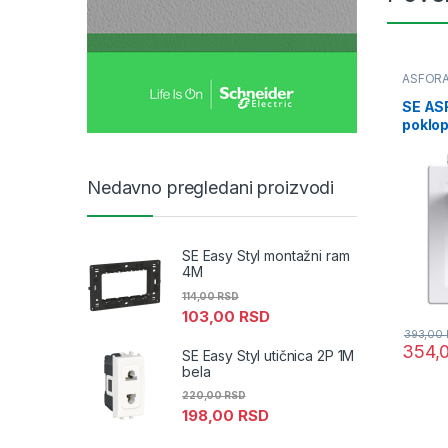
ASFOR
SE ASF
poklo
Nedavno pregledani proizvodi
SE Easy Styl montažni ram
4M
114,00
RSD
103,00
RSD
393,00
354,
SE Easy Styl utičnica 2P 1M
bela
220,00
RSD
198,00
RSD