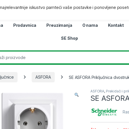
ra
Lokacij
i najrelevantnije iskustvo pamteći vaše postavke i ponovljene poset
na
Prodavnica
Preuzimanja
O nama
Kontakt
SE Shop
ljučnice
ASFORA
SE ASFORA Priključnica dvostru
ASFORA
,
Prekidači i pri
SE ASFORA 
Ras