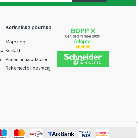
i
Korisnička podrška
Moj nalog
ka
Kontakt
a
Praćenje narudžbine
Reklamacije i povraćaj