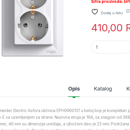
Šifra proizvoda: 
Dodaj u listu
410,00
SE ASFORA Priključ
Opis
Katalog
K
neider Electric Asfora utičnica EPH9900121 u beloj boji je kompletan pr
+ E sa uzemljenjem sa strane. Nazivna struja je 16A, sa snagom od 36
 mm, 46 mm su dimenzije uređaja, a izbočeni deo je 23 mm. Podržana j