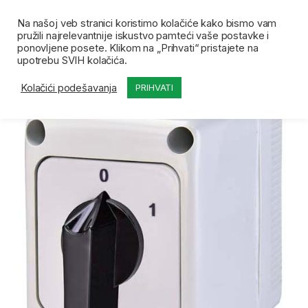
Skip to navigation
Skip to content
Open
0
Na našoj veb stranici koristimo kolačiće kako bismo vam
pružili najrelevantnije iskustvo pamteći vaše postavke i
Početna
Prodavnica
ETI ponuda
ETI Teretna s
ponovljene posete. Klikom na „Prihvati“ pristajete na
upotrebu SVIH kolačića.
Kolačići podešavanja
PRIHVATI