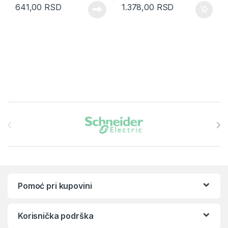
641,00
RSD
1.378,00
RSD
Brands Carousel
Pomoć pri kupovini
Korisnička podrška