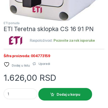
ETI ponuda
ETI Teretna sklopka CS 16 91 PN
Raspoloživost:
Pozovite za rok isporuke
Šifra proizvoda: 004773159
Uporedi
Dodaj u listu
1.626,00
RSD
ETI Teretna sklopka CS 16 91 PN quantity
Dodaj u korpu