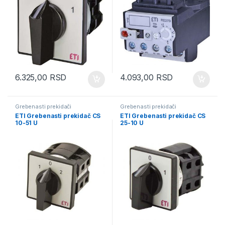
6.325,00
RSD
4.093,00
RSD
Grebenasti prekidači
Grebenasti prekidači
ETI Grebenasti prekidač CS
ETI Grebenasti prekidač CS
10-51 U
25-10 U