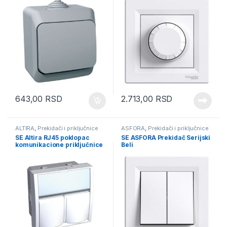
643,00
RSD
2.713,00
RSD
ALTIRA
,
Prekidači i priključnice
ASFORA
,
Prekidači i priključnice
SE Altira RJ45 poklopac
SE ASFORA Prekidač Serijski
komunikacione priključnice
Beli