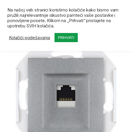
Skip to navigation
Skip to content
Open
0
Na našoj veb stranici koristimo kolačiće kako bismo vam
pružili najrelevantnije iskustvo pamteći vaše postavke i
Početna
Prodavnica
Prekidači i priključnice
P
ponovljene posete. Klikom na „Prihvati“ pristajete na
upotrebu SVIH kolačića.
Kolačići podešavanja
PRIHVATI