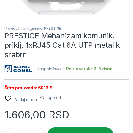
Prekidači i priključnice
,
PRESTIGE
PRESTIGE Mehanizam komunik.
priklj. 1xRJ45 Cat 6A UTP metalik
srebrni
Raspoloživost:
Rok isporuke 3-5 dana
Šifra proizvoda: 6016.S
Uporedi
Dodaj u listu
1.606,00
RSD
PRESTIGE Mehanizam komunik. priklj. 1xRJ45 Cat 6A UTP meta