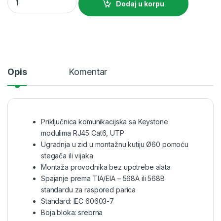
Dodaj u korpu
Opis
Komentar
Priključnica komunikacijska sa Keystone
modulima RJ45 Cat6, UTP
Ugradnja u zid u montažnu kutiju Ø60 pomoću
stegača ili vijaka
Montaža provodnika bez upotrebe alata
Spajanje prema TIA/EIA – 568A ili 568B
standardu za raspored parica
Standard: IEC 60603-7
Boja bloka: srebrna