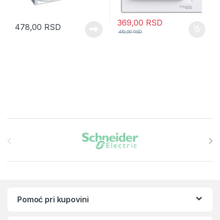
369,00
RSD
478,00
RSD
410,00
RSD
Brands Carousel
Pomoć pri kupovini