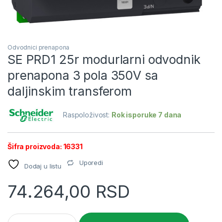
Odvodnici prenapona
SE PRD1 25r modurlarni odvodnik
prenapona 3 pola 350V sa
daljinskim transferom
Raspoloživost:
Rok isporuke 7 dana
Šifra proizvoda: 16331
Uporedi
Dodaj u listu
74.264,00
RSD
SE PRD1 25r modurlarni odvodnik prenapona 3 pola 350V sa da