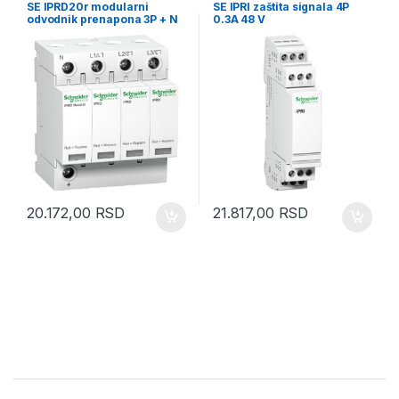
SE IPRD20r modularni
SE IPRI zaštita signala 4P
odvodnik prenapona 3P + N
0.3A 48 V
350V sa daljinskom signal.
20.172,00
RSD
21.817,00
RSD
Brands Carousel