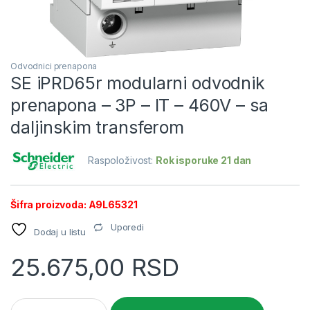
Odvodnici prenapona
SE iPRD65r modularni odvodnik
prenapona – 3P – IT – 460V – sa
daljinskim transferom
Raspoloživost:
Rok isporuke 21 dan
Šifra proizvoda: A9L65321
Uporedi
Dodaj u listu
25.675,00
RSD
SE iPRD65r modularni odvodnik prenapona - 3P - IT - 460V - s