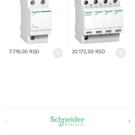
7.716,00
RSD
20.172,00
RSD
Brands Carousel