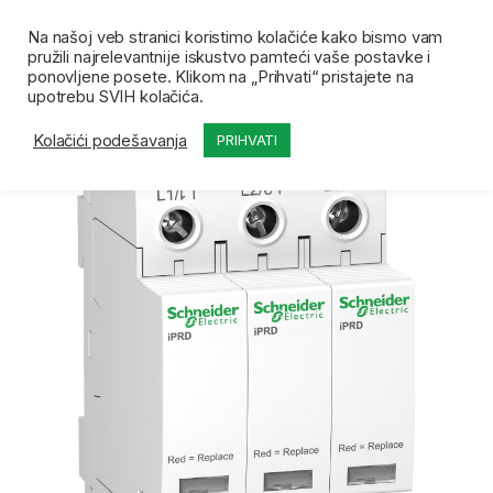
Skip to navigation
Skip to content
Open
0
Na našoj veb stranici koristimo kolačiće kako bismo vam
pružili najrelevantnije iskustvo pamteći vaše postavke i
Početna
Prodavnica
Odvodnici prenapona
SE 
ponovljene posete. Klikom na „Prihvati“ pristajete na
upotrebu SVIH kolačića.
Kolačići podešavanja
PRIHVATI