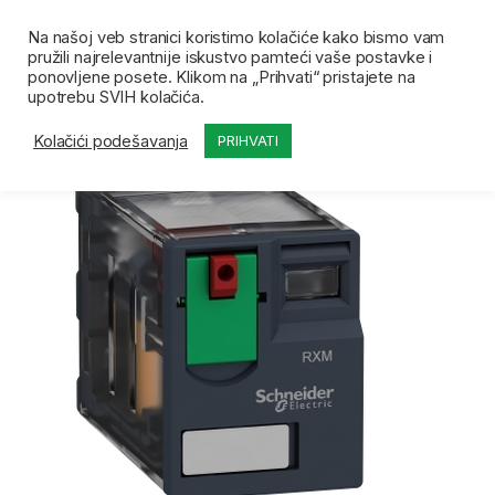
Skip to navigation
Skip to content
Open
0
Na našoj veb stranici koristimo kolačiće kako bismo vam
pružili najrelevantnije iskustvo pamteći vaše postavke i
Početna
Prodavnica
Releji
SE Minijaturni utičn
ponovljene posete. Klikom na „Prihvati“ pristajete na
upotrebu SVIH kolačića.
Kolačići podešavanja
PRIHVATI