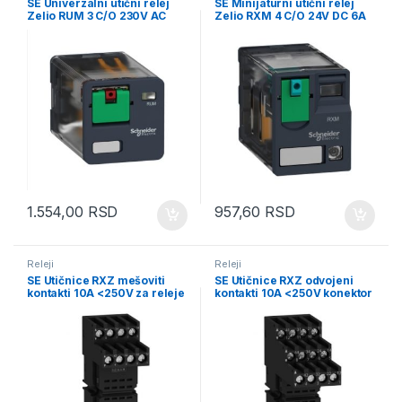
SE Univerzalni utični relej
SE Minijaturni utični relej
Zelio RUM 3 C/O 230V AC
Zelio RXM 4 C/O 24V DC 6A
10A
sa LED
1.554,00
RSD
957,60
RSD
Releji
Releji
SE Utičnice RXZ mešoviti
SE Utičnice RXZ odvojeni
kontakti 10A <250V za releje
kontakti 10A <250V konektor
RXM2..,RXM4..
za relej RXM4..