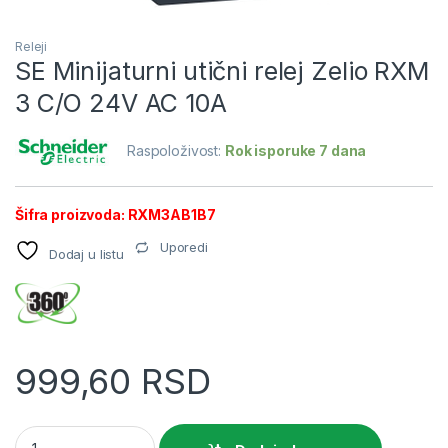
Releji
SE Minijaturni utični relej Zelio RXM
3 C/O 24V AC 10A
Raspoloživost:
Rok isporuke 7 dana
Šifra proizvoda: RXM3AB1B7
Uporedi
Dodaj u listu
999,60
RSD
SE Minijaturni utični relej Zelio RXM 3 C/O 24V AC 10A quantit