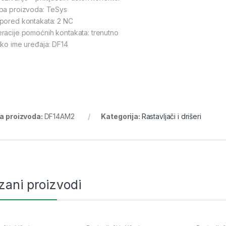
pa proizvoda: TeSys
pored kontakata: 2 NC
racije pomoćnih kontakata: trenutno
tko ime uređaja: DF14
ra proizvoda:
DF14AM2
Kategorija:
Rastavljači i drišeri
zani proizvodi