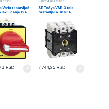
 i drišeri
Rastavljači i drišeri
 Vario rastavljač
SE TeSys VARIO telo
 isključenje 12A
rastavljača 3P 63A
 na vrata
,73
RSD
7.744,25
RSD