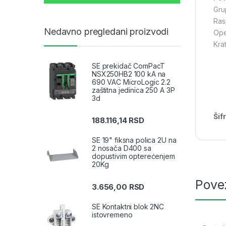
Gru
Ras
Nedavno pregledani proizvodi
Ope
Kra
SE prekidač ComPacT
NSX250HB2 100 kA na
690 VAC MicroLogic 2.2
zaštitna jedinica 250 A 3P
3d
Šif
188.116,14
RSD
SE 19" fiksna polica 2U na
2 nosača D400 sa
dopustivim opterećenjem
20Kg
Pove
3.656,00
RSD
SE Kontaktni blok 2NC
istovremeno