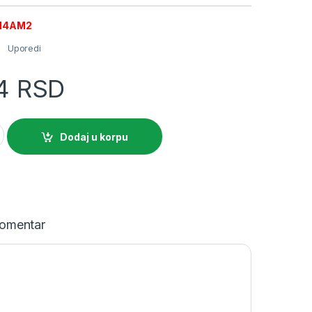
DF14AM2
Uporedi
84
RSD
 sa osiguračima kontakt za signalizaciju 2 NC 5A -trenutni quan
Dodaj u korpu
omentar