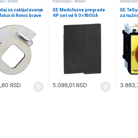
či i drišeri
Rastavljači i drišeri
Rastavljači
đaj za zaključavanje
SE Međufazne pregrade
SE TeSys
falux ili Ronis brave
4P set od 6 0<1600A
za nužno
montaža
9,80
RSD
5.096,01
RSD
3.883