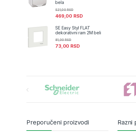
bela
521,00
RSD
469,00
RSD
SE Easy Styl FLAT
dekorativni ram 2M beli
81,00
RSD
73,00
RSD
Brands Carousel
Preporučeni proizvodi
Razni 