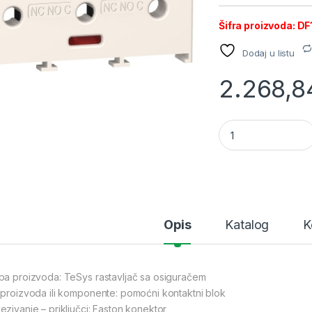
Šifra proizvoda: 
Dodaj u listu
2.268,
SE TeSys rastavljač
Opis
Katalog
K
pa proizvoda: TeSys rastavljač sa osiguračem
 proizvoda ili komponente: pomoćni kontaktni blok
ezivanje – priključci: Faston konektor