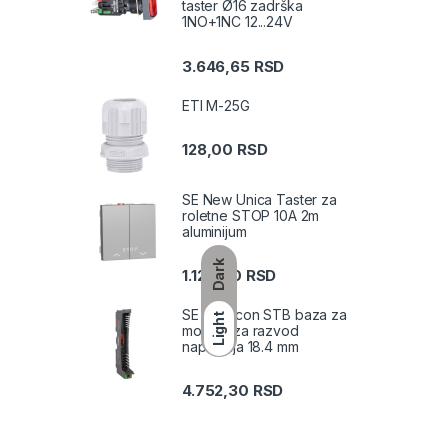
taster Ø16 zadrška
1NO+1NC 12...24V
3.646,65
RSD
ETI M-25G
128,00
RSD
SE New Unica Taster za
roletne STOP 10A 2m
aluminijum
Dark
1.126,00
RSD
SE Modicon STB baza za
Light
modula za razvod
napajanja 18.4 mm
4.752,30
RSD