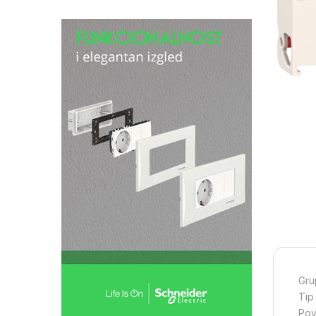
Gru
Tip
Pov