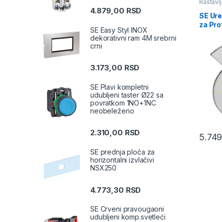
Rastavlja
4.879,00
RSD
SE Ure
za Pro
SE Easy Styl INOX
dekorativni ram 4M srebrni
crni
3.173,00
RSD
SE Plavi kompletni
udubljeni taster Ø22 sa
povratkom 1NO+1NC
neobeleženo
2.310,00
RSD
5.74
SE prednja ploča za
horizontalni izvlačivi
NSX250
4.773,30
RSD
SE Crveni pravougaoni
udubljeni komp.svetleći