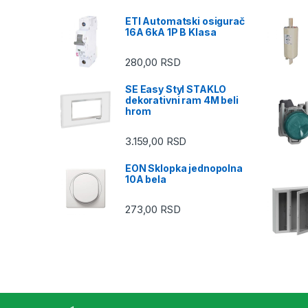
ETI Automatski osigurač
16A 6kA 1P B Klasa
280,00
RSD
SE Easy Styl STAKLO
dekorativni ram 4M beli
hrom
3.159,00
RSD
EON Sklopka jednopolna
10A bela
273,00
RSD