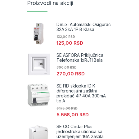
Proizvodi na akciji
DeLixi Automatski Osigurač
32A 3kA 1P B Klasa
132,00
RSD
125,00
RSD
SE ASFORA Priključnica
Telefonska 1xRJ11 Bela
300,00
RSD
270,00
RSD
SE FID sklopka ID K
diferencijalni zaštitni
prekidač 4P 40A 300mA
tip A
6.175,00
RSD
5.558,00
RSD
SE OG Cedar Plus
jednostruka utičnica sa
uzemljenjem 16A zaštita