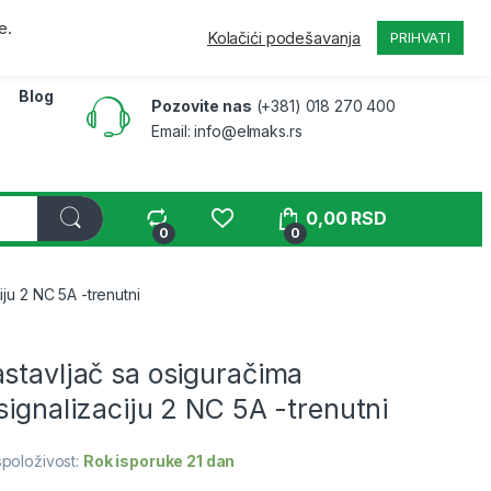
a
Pratite narudžbinu
B2B
Moj nalog
e.
Kolačići podešavanja
PRIHVATI
Blog
Pozovite nas
(+381) 018 270 400
Email: info@elmaks.rs
0,00
RSD
0
0
ju 2 NC 5A -trenutni
stavljač sa osiguračima
signalizaciju 2 NC 5A -trenutni
položivost:
Rok isporuke 21 dan