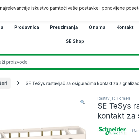
ra
Lokacij
i najrelevantnije iskustvo pamteći vaše postavke i ponovljene poset
na
Prodavnica
Preuzimanja
O nama
Kontakt
SE Shop
šeri
SE TeSys rastavljač sa osiguračima kontakt za signalizaci
Rastavljači i drišeri
SE TeSys ra
kontakt za 
Ras