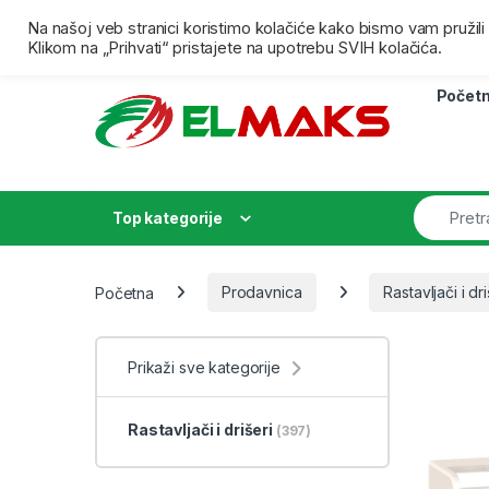
Skip to navigation
Skip to content
Besplatna isporuka za porudžbine preko 4000,00 dina
Na našoj veb stranici koristimo kolačiće kako bismo vam pružil
Klikom na „Prihvati“ pristajete na upotrebu SVIH kolačića.
Počet
Top kategorije
Početna
Prodavnica
Rastavljači i dri
Prikaži sve kategorije
Rastavljači i drišeri
(397)