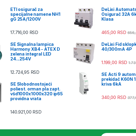
ETI osigurač za
DeLixi Automat
specijalne namene NH1
Osigurač 32A 6
gG 25A/1200V
Klasa
17.716,00
RSD
465,00
RSD
656
SE Signalna lampica
DeLixi Fid sklop
Harmony XB4 - ATEX D
40/300mA 4P
zelena integral LED
24...254V
1.199,00
RSD
1.7
12.724,95
RSD
SE Acti 9 autom
prekidač K60N 1
SE Slobodnostojeći
kriva 6kA
poliest. orman pla zapt.
všd1000x1000x320 ip65
340,00
RSD
377
providna vrata
140.921,00
RSD
E