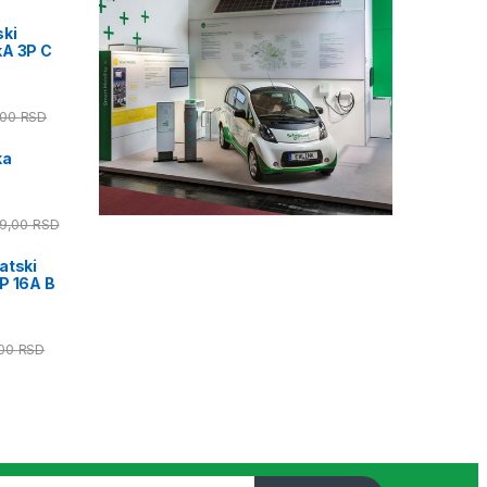
ski
kA 3P C
,00
RSD
ka
39,00
RSD
atski
P 16A B
,00
RSD