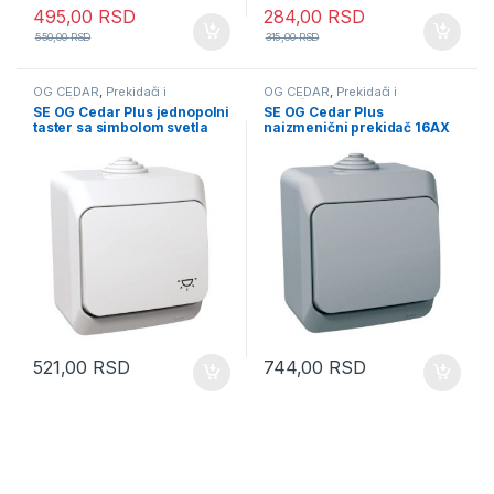
495,00
RSD
284,00
RSD
550,00
RSD
315,00
RSD
OG CEDAR
,
Prekidači i
OG CEDAR
,
Prekidači i
priključnice
priključnice
SE OG Cedar Plus jednopolni
SE OG Cedar Plus
taster sa simbolom svetla
naizmenični prekidač 16AX
16A beli
sivi
521,00
RSD
744,00
RSD