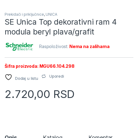
Prekidači i priključnice
,
UNICA
SE Unica Top dekorativni ram 4
modula beryl plava/grafit
Raspoloživost:
Nema na zalihama
Šifra proizvoda: MGU66.104.298
Uporedi
Dodaj u listu
2.720,00
RSD
Opis
Katalog
Komentar