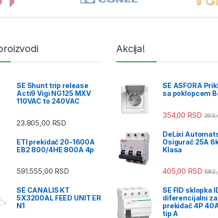
proizvodi
Akcija!
SE Shunt trip release
SE ASFORA Prikl
Acti9 Vigi NG125 MXV
sa poklopcem B
110VAC to 240VAC
354,00
RSD
393
23.805,00
RSD
DeLixi Automat
ETI prekidač 20-1600A
Osigurač 25A 6
EB2 800/4HE 800A 4p
Klasa
591.555,00
RSD
405,00
RSD
582
SE CANALIS KT
SE FID sklopka I
5X3200AL FEED UNIT ER
diferencijalni za
N1
prekidač 4P 4
tip A