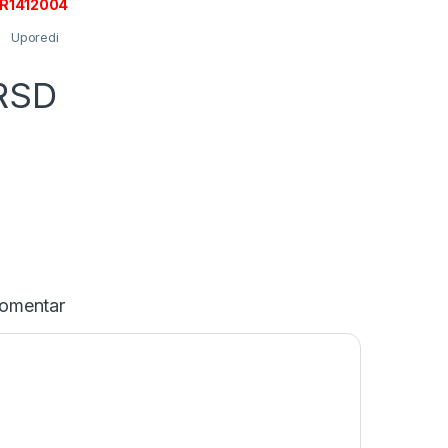
LMR1412004
Uporedi
RSD
omentar