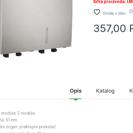
Šifra proizvoda: 
Dodaj u listu
357,00
Opis
Katalog
K
j modula: 2 modula
ina: 51 mm
ršni organ: preklopni prekidač