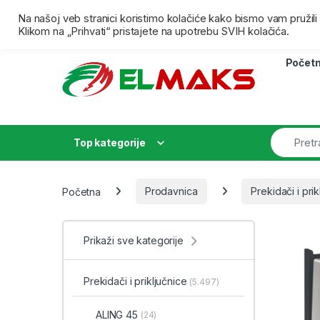
Skip to navigation
Skip to content
Besplatna isporuka za porudžbine preko 4000,00 dina
Na našoj veb stranici koristimo kolačiće kako bismo vam pružil
Klikom na „Prihvati“ pristajete na upotrebu SVIH kolačića.
Počet
Top kategorije
Početna
Prodavnica
Prekidači i prik
Prikaži sve kategorije
Prekidači i priključnice
(5.497)
ALING 45
(24)