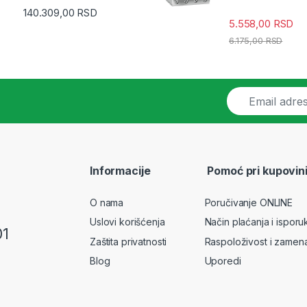
140.309,00
RSD
5.558,00
RSD
6.175,00
RSD
E
m
a
i
l
*
Informacije
Pomoć pri kupovin
O nama
Poručivanje ONLINE
Uslovi korišćenja
Način plaćanja i isporu
01
Zaštita privatnosti
Raspoloživost i zamen
Blog
Uporedi