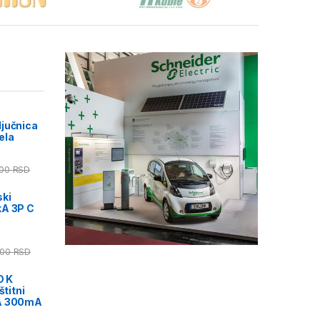
jučnica
ela
,00
RSD
ski
kA 3P C
,00
RSD
D K
štitni
0A 300mA