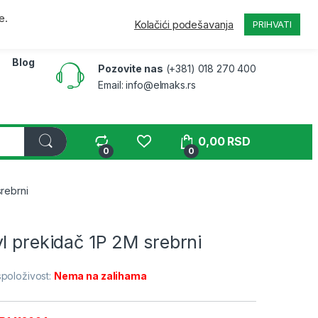
a
Pratite narudžbinu
B2B
Moj nalog
e.
Kolačići podešavanja
PRIHVATI
Blog
Pozovite nas
(+381) 018 270 400
Email: info@elmaks.rs
0,00
RSD
0
0
srebrni
l prekidač 1P 2M srebrni
položivost:
Nema na zalihama