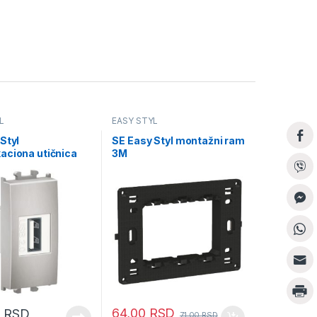
L
EASY STYL
Styl
SE Easy Styl montažni ram
aciona utičnica
3M
srebrna
64,00
RSD
0
RSD
71,00
RSD