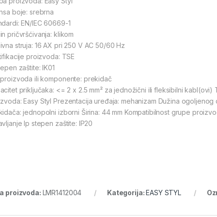
pa proizvoda: Easy Styl
ansa boje: srebrna
ndardi: EN/IEC 60669-1
in pričvršćivanja: klikom
ivna struja: 16 AX pri 250 V AC 50/60 Hz
tifikacije proizvoda: TSE
tepen zaštite: IK01
 proizvoda ili komponente: prekidač
acitet priključaka: <= 2 x 2.5 mm² za jednožični ili fleksibilni kabl(o
izvoda: Easy Styl Prezentacija uređaja: mehanizam Dužina ogoljenog de
kidača: jednopolni izborni Širina: 44 mm Kompatibilnost grupe proizv
vljanje Ip stepen zaštite: IP20
ra proizvoda:
LMR1412004
Kategorija:
EASY STYL
Oz