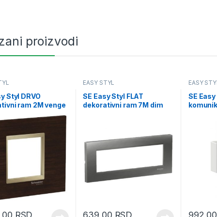
zani proizvodi
TYL
EASY STYL
EASY STY
y Styl DRVO
SE Easy Styl FLAT
SE Easy 
tivni ram 2M venge
dekorativni ram 7M dim
komunik
k bež
sivi
USB 1M 
7,00
RSD
639,00
RSD
992,0