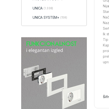
Gru
Nij
UNICA
(1.338)
Sta
Nač
UNICA SYSTEM+
(158)
Naz
Ser
Ik s
Tip
Kap
pro
pre
upra
Šif