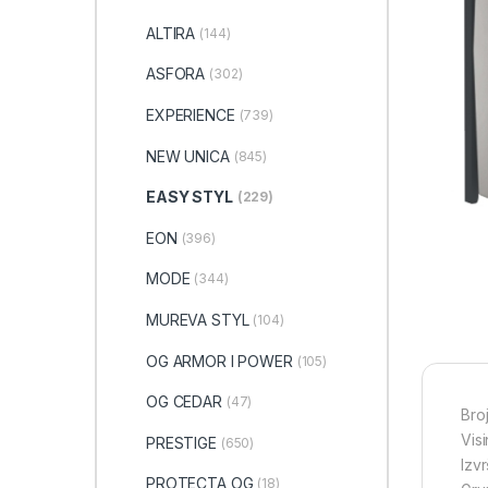
ALTIRA
(144)
ASFORA
(302)
EXPERIENCE
(739)
NEW UNICA
(845)
EASY STYL
(229)
EON
(396)
MODE
(344)
MUREVA STYL
(104)
OG ARMOR I POWER
(105)
OG CEDAR
(47)
Bro
Vis
PRESTIGE
(650)
Izv
PROTECTA OG
(18)