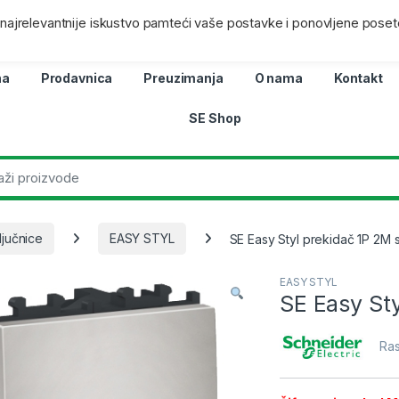
ra
Lokacij
i najrelevantnije iskustvo pamteći vaše postavke i ponovljene poset
na
Prodavnica
Preuzimanja
O nama
Kontakt
SE Shop
ljučnice
EASY STYL
SE Easy Styl prekidač 1P 2M 
EASY STYL
SE Easy Sty
Ras