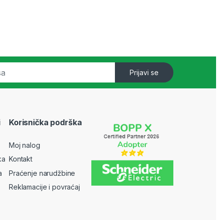
Prijavi se
i
Korisnička podrška
Moj nalog
ka
Kontakt
a
Praćenje narudžbine
Reklamacije i povraćaj