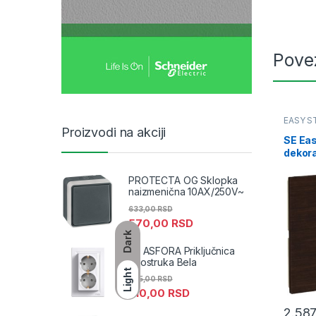
Pove
EASY S
Proizvodi na akciji
SE Eas
dekora
metali
PROTECTA OG Sklopka
naizmenična 10AX/250V~
633,00
RSD
570,00
RSD
Dark
SE ASFORA Priključnica
dvostruka Bela
Light
455,00
RSD
410,00
RSD
2.58