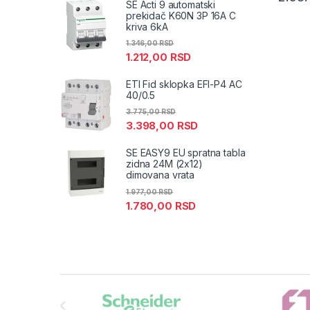
SE Acti 9 automatski
prekidač K60N 3P 16A C
kriva 6kA
1.346,00
RSD
1.212,00
RSD
ETI Fid sklopka EFI-P4 AC
40/0.5
3.775,00
RSD
3.398,00
RSD
SE EASY9 EU spratna tabla
zidna 24M (2x12)
dimovana vrata
1.977,00
RSD
1.780,00
RSD
Brands Carousel