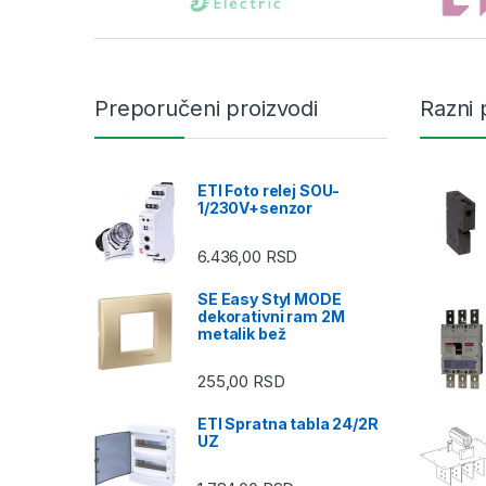
Preporučeni proizvodi
Razni 
ETI Foto relej SOU-
1/230V+senzor
6.436,00
RSD
SE Easy Styl MODE
dekorativni ram 2M
metalik bež
255,00
RSD
ETI Spratna tabla 24/2R
UZ