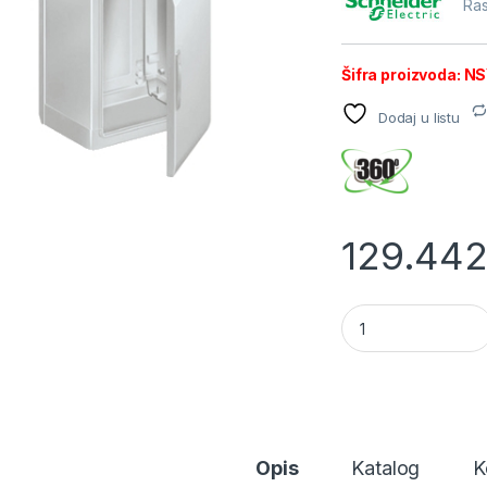
Ras
Šifra proizvoda: 
Dodaj u listu
129.44
SE Slobod. polies
Opis
Katalog
K