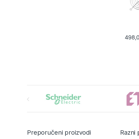
498,
Brands Carousel
Preporučeni proizvodi
Razni 