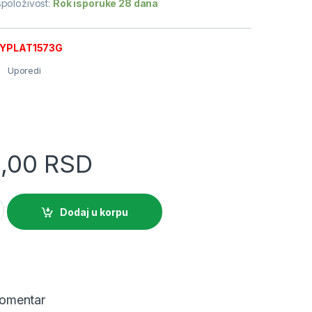
položivost:
Rok isporuke 28 dana
NSYPLAT1573G
Uporedi
2,00
RSD
.orman PLAT otvoren gornji deo sa krovom VŠD1500x750x320 IP4
Dodaj u korpu
omentar