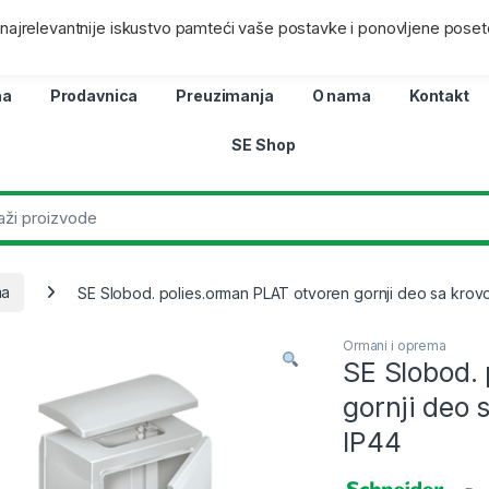
ra
Lokacij
i najrelevantnije iskustvo pamteći vaše postavke i ponovljene poset
na
Prodavnica
Preuzimanja
O nama
Kontakt
SE Shop
ma
SE Slobod. polies.orman PLAT otvoren gornji deo sa kr
Ormani i oprema
SE Slobod.
gornji deo
IP44