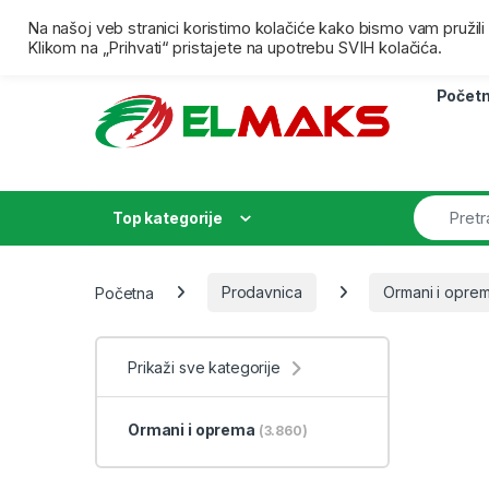
Skip to navigation
Skip to content
Besplatna isporuka za porudžbine preko 4000,00 dina
Na našoj veb stranici koristimo kolačiće kako bismo vam pružil
Klikom na „Prihvati“ pristajete na upotrebu SVIH kolačića.
Počet
Top kategorije
Početna
Prodavnica
Ormani i opre
Prikaži sve kategorije
Ormani i oprema
(3.860)