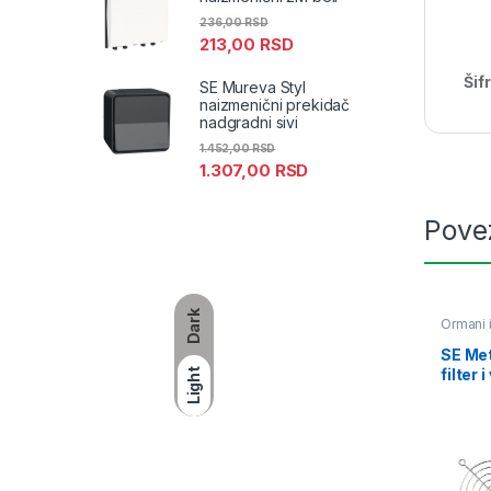
236,00
RSD
213,00
RSD
Šif
SE Mureva Styl
naizmenični prekidač
nadgradni sivi
1.452,00
RSD
1.307,00
RSD
Pove
Dark
Ormani 
SE Met
filter 
Light
78m