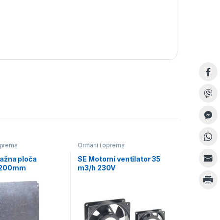
oprema
Ormani i oprema
ažna ploča
SE Motorni ventilator 35
Š200mm
m3/h 230V