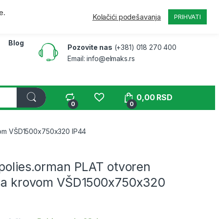
a
Pratite narudžbinu
B2B
Moj nalog
e.
Kolačići podešavanja
PRIHVATI
Blog
Pozovite nas
(+381) 018 270 400
Email: info@elmaks.rs
0,00
RSD
0
0
ovom VŠD1500x750x320 IP44
 polies.orman PLAT otvoren
 sa krovom VŠD1500x750x320