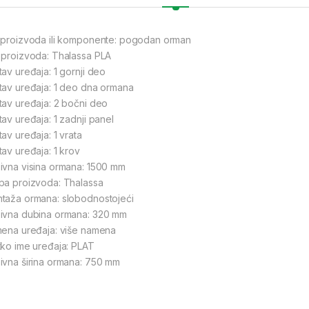
 proizvoda ili komponente: pogodan orman
 proizvoda: Thalassa PLA
tav uređaja: 1 gornji deo
tav uređaja: 1 deo dna ormana
tav uređaja: 2 bočni deo
tav uređaja: 1 zadnji panel
tav uređaja: 1 vrata
tav uređaja: 1 krov
ivna visina ormana: 1500 mm
pa proizvoda: Thalassa
taža ormana: slobodnostojeći
ivna dubina ormana: 320 mm
mena uređaja: više namena
tko ime uređaja: PLAT
ivna širina ormana: 750 mm