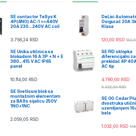
SE contactor TeSys K
DeLixi Automat
4P(4NO) AC-1 <=440V
Osigurač 20A 3k
20A 230...240V AC coil
Klasa
3.756,24
RSD
120,00
RSD
132,
SE Unika utičnica sa
SE FID sklopka
blokadom 16 A 3P + N + E
diferencijalni za
380...415 V AC IP65
prekidač 4P 4
panel
AC tip
10.114,00
RSD
4.790,00
RSD
5.322,00
RSD
SE Svetlosni blok sa
montažnim elementom
SE OG Cedar Pl
za BA9s sijalicu 250V
dvostruka utičn
1NO+1NC
uzemljenjem 16A
bela
2.059,05
RSD
1.032,00
RSD
1.1