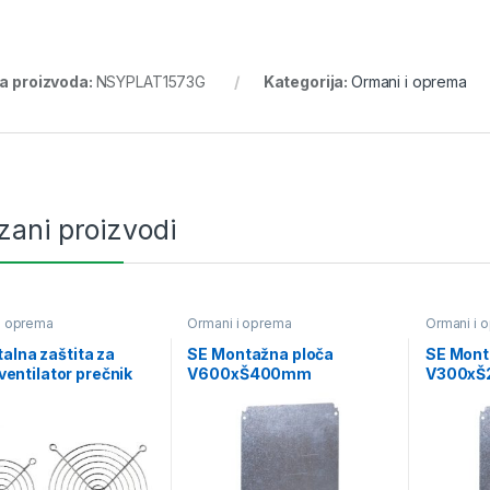
ra proizvoda:
NSYPLAT1573G
Kategorija:
Ormani i oprema
zani proizvodi
i oprema
Ormani i oprema
Ormani i 
alna zaštita za
SE Montažna ploča
SE Mont
i ventilator prečnik
V600xŠ400mm
V300x
m