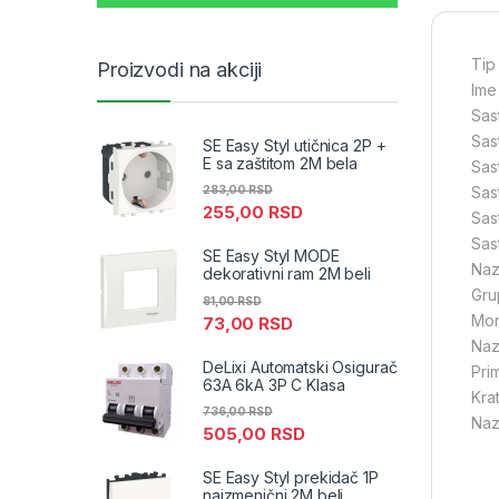
Tip
Proizvodi na akciji
Ime
Sas
Sas
SE Easy Styl utičnica 2P +
E sa zaštitom 2M bela
Sas
Sas
283,00
RSD
255,00
RSD
Sas
Sas
SE Easy Styl MODE
Naz
dekorativni ram 2M beli
Gru
81,00
RSD
Mon
73,00
RSD
Naz
DeLixi Automatski Osigurač
Pri
63A 6kA 3P C Klasa
Kra
736,00
RSD
Naz
505,00
RSD
SE Easy Styl prekidač 1P
naizmenični 2M beli