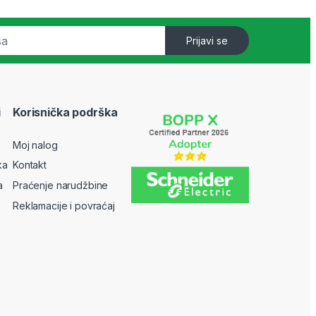
Prijavi se
i
Korisnička podrška
Moj nalog
ka
Kontakt
a
Praćenje narudžbine
Reklamacije i povraćaj