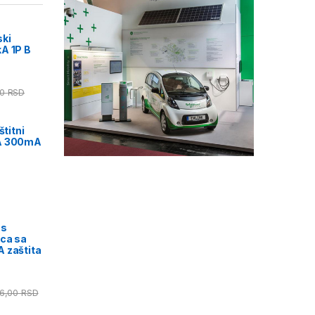
ski
A 1P B
00
RSD
štitni
0A 300mA
us
ica sa
 zaštita
46,00
RSD