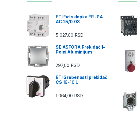
ETI Fid sklopka EFI-P4
AC 25/0.03
5.027,00
RSD
SE ASFORA Prekidač 1-
Polni Aluminijum
297,00
RSD
ETI Grebenasti prekidač
CS 16-10 U
1.064,00
RSD