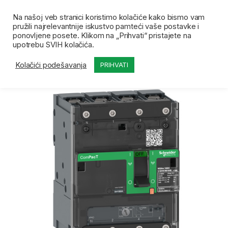
Skip to navigation
Skip to content
Open
0
Na našoj veb stranici koristimo kolačiće kako bismo vam
pružili najrelevantnije iskustvo pamteći vaše postavke i
Početna
Prodavnica
Kompaktni prekidači i oprema
ponovljene posete. Klikom na „Prihvati“ pristajete na
upotrebu SVIH kolačića.
Kolačići podešavanja
PRIHVATI