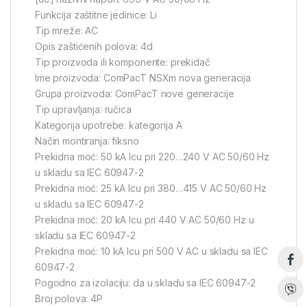
Funkcija zaštitne jedinice: Li
Tip mreže: AC
Opis zaštićenih polova: 4d
Tip proizvoda ili komponente: prekidač
Ime proizvoda: ComPacT NSXm nova generacija
Grupa proizvoda: ComPacT nove generacije
Tip upravljanja: ručica
Kategorija upotrebe: kategorija A
Način montiranja: fiksno
Prekidna moć: 50 kA Icu pri 220…240 V AC 50/60 Hz
u skladu sa IEC 60947-2
Prekidna moć: 25 kA Icu pri 380…415 V AC 50/60 Hz
u skladu sa IEC 60947-2
Prekidna moć: 20 kA Icu pri 440 V AC 50/60 Hz u
skladu sa IEC 60947-2
Prekidna moć: 10 kA Icu pri 500 V AC u skladu sa IEC
60947-2
Pogodno za izolaciju: da u skladu sa IEC 60947-2
Broj polova: 4P