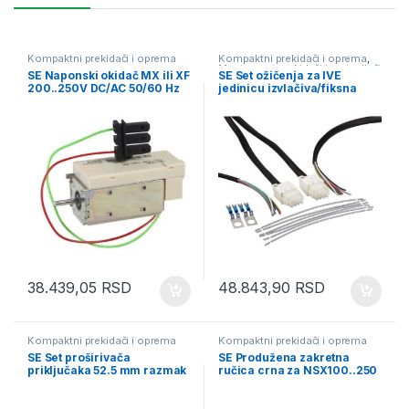
Kompaktni prekidači i oprema
Kompaktni prekidači i oprema
,
Masterpact prekidači i rastavljači
SE Naponski okidač MX ili XF
SE Set ožičenja za IVE
200..250V DC/AC 50/60 Hz
jedinicu izvlačiva/fiksna
montaža 630…1600 A
38.439,05
RSD
48.843,90
RSD
Kompaktni prekidači i oprema
Kompaktni prekidači i oprema
SE Set proširivača
SE Produžena zakretna
priključaka 52.5 mm razmak
ručica crna za NSX100..250
ravni priključak 3P