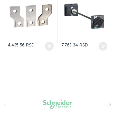
4.435,56
RSD
7.763,34
RSD
Brands Carousel