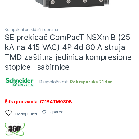
Kompaktni prekidači i oprema
SE prekidač ComPacT NSXm B (25
kA na 415 VAC) 4P 4d 80 A struja
TMD zaštitna jedinica kompresione
stopice i sabirnice
Raspoloživost:
Rok isporuke 21 dan
Šifra proizvoda: C11B4TM080B
Uporedi
Dodaj u listu