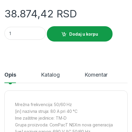
38.874,42
RSD
SE prekidač ComPacT NSXm B (25 kA na 415 VAC) 4P 4d 80 A st
Dodaj u korpu
Opis
Katalog
Komentar
Mrežna frekvencija: 50/60 Hz
[in] nazivna struja: 80 A pri 40 °C
Ime zaštitne jedinice: TM-D
Grupa proizvoda: ComPacT NSXm nova generacija
[ue] nazivni napon: 690 V AC 50/60 Hz