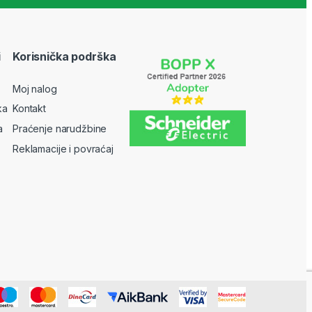
i
Korisnička podrška
Moj nalog
ka
Kontakt
a
Praćenje narudžbine
Reklamacije i povraćaj