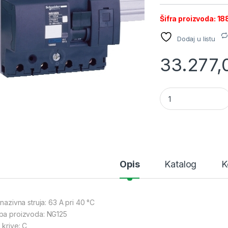
Šifra proizvoda: 18
Dodaj u listu
33.277
SE NG125 prekidač 
Opis
Katalog
K
 nazivna struja: 63 A pri 40 °C
pa proizvoda: NG125
 krive: C