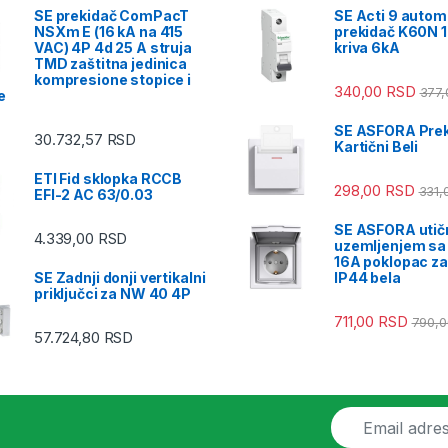
SE prekidač ComPacT
SE Acti 9 autom
NSXm E (16 kA na 415
prekidač K60N 1
VAC) 4P 4d 25 A struja
kriva 6kA
TMD zaštitna jedinica
kompresione stopice i
340,00
RSD
377
e
SE ASFORA Prek
30.732,57
RSD
Kartični Beli
ETI Fid sklopka RCCB
298,00
RSD
331,
EFI-2 AC 63/0.03
SE ASFORA utič
4.339,00
RSD
uzemljenjem sa
16A poklopac za
SE Zadnji donji vertikalni
IP44 bela
priključci za NW 40 4P
711,00
RSD
790,
57.724,80
RSD
E
m