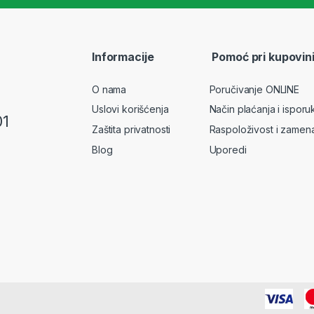
a
i
l
*
Informacije
Pomoć pri kupovin
O nama
Poručivanje ONLINE
Uslovi korišćenja
Način plaćanja i isporu
01
Zaštita privatnosti
Raspoloživost i zamen
Blog
Uporedi