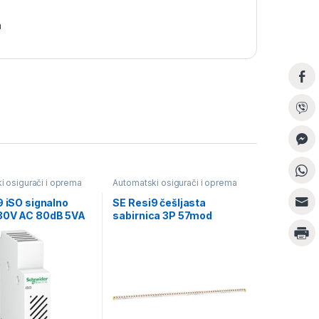
a
i osigurači i oprema
Automatski osigurači i oprema
9 iSO signalno
SE Resi9 češljasta
30V AC 80dB 5VA
sabirnica 3P 57mod