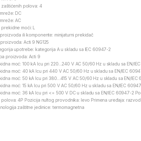
j zaštićenih polova: 4
 mreže: DC
 mreže: AC
 prekidne moći: L
 proizvoda ili komponente: minijaturni prekidač
 proizvoda: Acti 9 NG125
egorija upotrebe: kategorija A u skladu sa IEC 60947-2
pa proizvoda: Acti 9
kidna moć: 100 kA Icu pri 220…240 V AC 50/60 Hz u skladu sa EN/IE
kidna moć: 40 kA Icu pri 440 V AC 50/60 Hz u skladu sa EN/IEC 609
kidna moć: 50 kA Icu pri 380…415 V AC 50/60 Hz u skladu sa EN/IEC
kidna moć: 15 kA Icu pri 500 V AC 50/60 Hz u skladu sa EN/IEC 6094
kidna moć: 36 kA Icu pri <= 500 V DC u skladu sa EN/IEC 60947-2 Pog
j polova: 4P Pozicija nultog provodnika: levo Primena uređaja: razvod
nologija zaštitne jedinice: termomagnetna