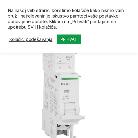
Skip to navigation
Skip to content
Open
0
Na našoj veb stranici koristimo kolačiće kako bismo vam
pružili najrelevantnije iskustvo pamteći vaše postavke i
Početna
Prodavnica
Automatski osigurači i oprema
ponovljene posete. Klikom na „Prihvati“ pristajete na
upotrebu SVIH kolačića.
Kolačići podešavanja
PRIHVATI