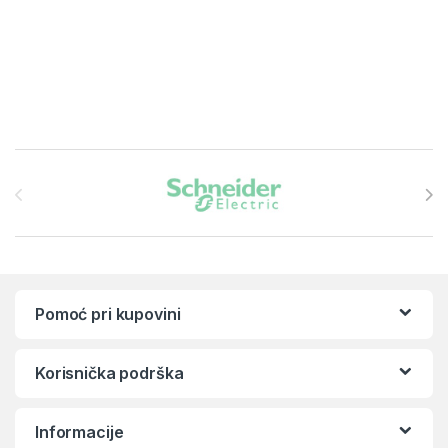
Brands Carousel
Pomoć pri kupovini
Korisnička podrška
Informacije