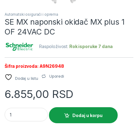
Automatski osigurači i oprema
SE MX naponski okidač MX plus 1
OF 24VAC DC
Raspoloživost:
Rok isporuke 7 dana
Šifra proizvoda: A9N26948
Uporedi
Dodaj u listu
6.855,00
RSD
SE MX naponski okidač MX plus 1 OF 24VAC DC quantity
Dodaj u korpu