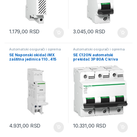
1.179,00
RSD
3.045,00
RSD
Automatski osigurači i oprema
Automatski osigurači i oprema
SE Naponski okidač iMX
SE C120N automatski
zaštitna jedinica 110..415
prekidač 3P 80A C kriva
VAC
4.931,00
RSD
10.331,00
RSD