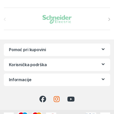
Brands Carousel
Pomoć pri kupovini
Korisnička podrška
Informacije