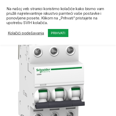
Skip to navigation
Skip to content
Open
0
Na našoj veb stranici koristimo kolačiće kako bismo vam
pružili najrelevantnije iskustvo pamteći vaše postavke i
Početna
Prodavnica
Automatski osigurači i oprema
ponovljene posete. Klikom na „Prihvati“ pristajete na
upotrebu SVIH kolačića.
Kolačići podešavanja
PRIHVATI