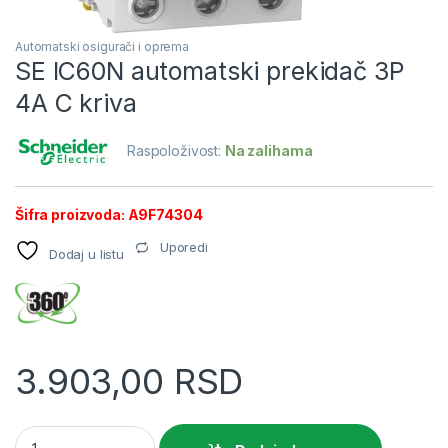
Automatski osigurači i oprema
SE IC60N automatski prekidač 3P
4A C kriva
Raspoloživost:
Na zalihama
Šifra proizvoda: A9F74304
Uporedi
Dodaj u listu
3.903,00
RSD
SE IC60N automatski prekidač 3P 4A C kriva quantity