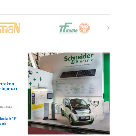
ontažna
rtnjima i
00
RSD
kidač 1P
eli