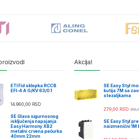
proizvodi
Akcija!
ETI Fid sklopka RCCB
SE Easy Styl m
EFI-4 A G/KV 63/0.1
kutija 7M sa zav
stezaljkama
14.960,00
RSD
279,00
RSD
310,
SE Glava sigurnosnog
isključenja napajanja
SE Easy Styl pre
Easy Harmony XB2
naizmenični 1M b
metalni crvena pečurka
40mm 22mm