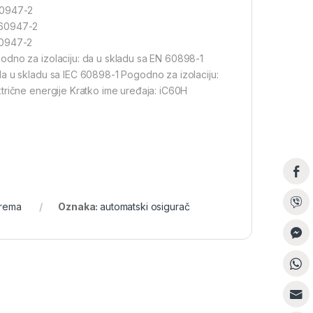
60947-2
 60947-2
60947-2
odno za izolaciju: da u skladu sa EN 60898-1
a u skladu sa IEC 60898-1 Pogodno za izolaciju:
trične energije Kratko ime uređaja: iC60H
prema
Oznaka:
automatski osigurač