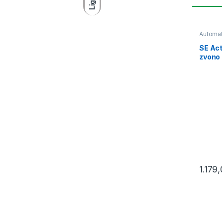
Light
Automat
SE Act
zvono
1.179