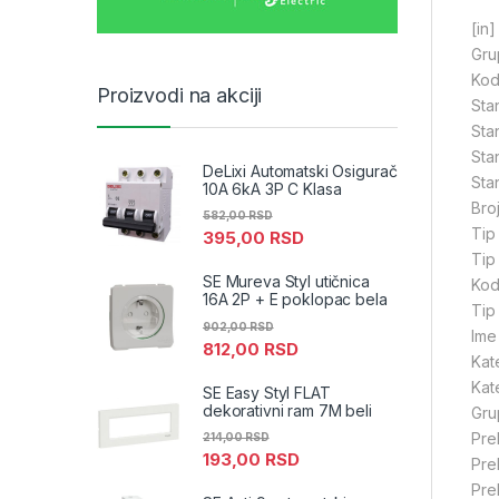
[in]
Gru
Kod
Proizvodi na akciji
Sta
Sta
Sta
DeLixi Automatski Osigurač
Sta
10A 6kA 3P C Klasa
Bro
582,00
RSD
Tip
395,00
RSD
Tip
SE Mureva Styl utičnica
Kod
16A 2P + E poklopac bela
Tip
902,00
RSD
Ime
812,00
RSD
Kat
Kat
SE Easy Styl FLAT
dekorativni ram 7M beli
Gru
Pre
214,00
RSD
193,00
RSD
Pre
Pre