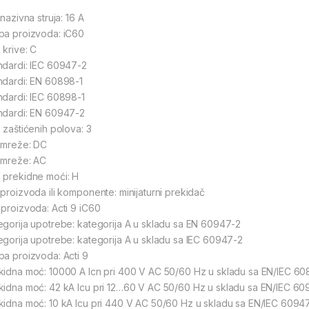
 nazivna struja: 16 A
pa proizvoda: iC60
 krive: C
ndardi: IEC 60947-2
ndardi: EN 60898-1
ndardi: IEC 60898-1
ndardi: EN 60947-2
j zaštićenih polova: 3
 mreže: DC
 mreže: AC
 prekidne moći: H
 proizvoda ili komponente: minijaturni prekidač
 proizvoda: Acti 9 iC60
egorija upotrebe: kategorija A u skladu sa EN 60947-2
egorija upotrebe: kategorija A u skladu sa IEC 60947-2
pa proizvoda: Acti 9
kidna moć: 10000 A Icn pri 400 V AC 50/60 Hz u skladu sa EN/IEC 60
kidna moć: 42 kA Icu pri 12…60 V AC 50/60 Hz u skladu sa EN/IEC 6
kidna moć: 10 kA Icu pri 440 V AC 50/60 Hz u skladu sa EN/IEC 6094