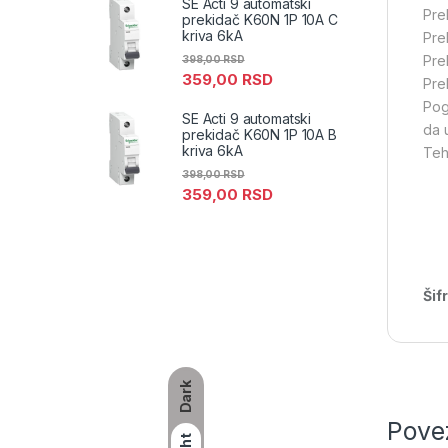
SE Acti 9 automatski
Pre
prekidač K60N 1P 10A C
kriva 6kA
Pre
Pre
398,00
RSD
359,00
RSD
Pre
Pog
SE Acti 9 automatski
da 
prekidač K60N 1P 10A B
kriva 6kA
Teh
398,00
RSD
359,00
RSD
Šif
Dark
Pove