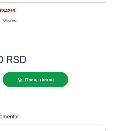
9F84316
Uporedi
00
RSD
i prekidač 3P 16A C kriva quantity
Dodaj u korpu
omentar