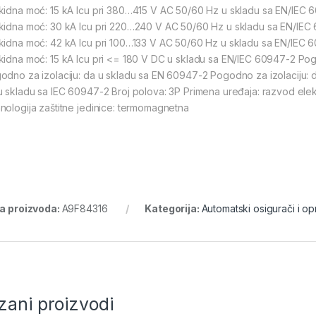
kidna moć: 15 kA Icu pri 380…415 V AC 50/60 Hz u skladu sa EN/IEC 
kidna moć: 30 kA Icu pri 220…240 V AC 50/60 Hz u skladu sa EN/IEC
kidna moć: 42 kA Icu pri 100…133 V AC 50/60 Hz u skladu sa EN/IEC 
kidna moć: 15 kA Icu pri <= 180 V DC u skladu sa EN/IEC 60947-2 Pog
odno za izolaciju: da u skladu sa EN 60947-2 Pogodno za izolaciju: d
u skladu sa IEC 60947-2 Broj polova: 3P Primena uređaja: razvod elek
nologija zaštitne jedinice: termomagnetna
ra proizvoda:
A9F84316
Kategorija:
Automatski osigurači i o
zani proizvodi