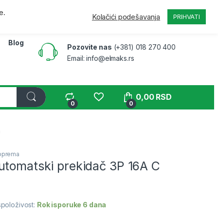
a
Pratite narudžbinu
B2B
Moj nalog
e.
Kolačići podešavanja
PRIHVATI
Blog
Pozovite nas
(+381) 018 270 400
Email: info@elmaks.rs
0,00
RSD
0
0
a
 oprema
utomatski prekidač 3P 16A C
položivost:
Rok isporuke 6 dana