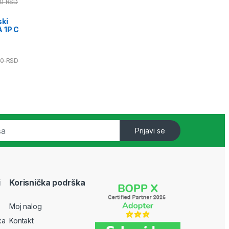
00
RSD
ski
 1P C
00
RSD
Prijavi se
i
Korisnička podrška
Moj nalog
ka
Kontakt