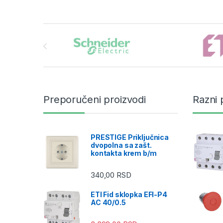
Brands Carousel
Preporučeni proizvodi
Razni 
PRESTIGE Priključnica
dvopolna sa zašt.
kontakta krem b/m
340,00
RSD
ETI Fid sklopka EFI-P4
AC 40/0.5