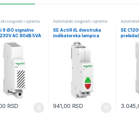
ski osigurači i oprema
Automatski osigurači i oprema
Automatsk
i 9 iSO signalno
SE Acti9 iIL dvostruka
SE C120
 230V AC 80dB 5VA
indikatorska lampica
prekidač
zelena/crvena 110-
230VAC
,00
RSD
941,00
RSD
3.045