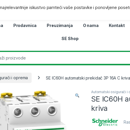
ra
Lokacij
i najrelevantnije iskustvo pamteći vaše postavke i ponovljene poset
na
Prodavnica
Preuzimanja
O nama
Kontakt
SE Shop
gurači i oprema
SE IC60H automatski prekidač 3P 16A C kriv
Automatski osigurači i
SE IC60H a
kriva
Ras