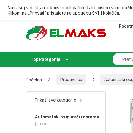
Skip to navigation
Skip to content
Besplatna isporuka za porudžbine preko 4000,00 dina
Na našoj veb stranici koristimo kolačiće kako bismo vam pružil
Klikom na „Prihvati“ pristajete na upotrebu SVIH kolačića.
Počet
Top kategorije
Početna
Prodavnica
Automatski osi
Prikaži sve kategorije
Automatski osigurači i oprema
(2.006)