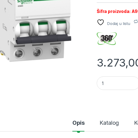
Šifra proizvoda: A
Dodaj u listu
3.273,
SE IC60H automatsk
Opis
Katalog
K