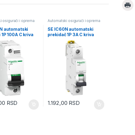
i osigurači i oprema
Automatski osigurači i oprema
N automatski
SE IC60N automatski
 1P 100A C kriva
prekidač 1P 3A C kriva
,00
RSD
1.192,00
RSD