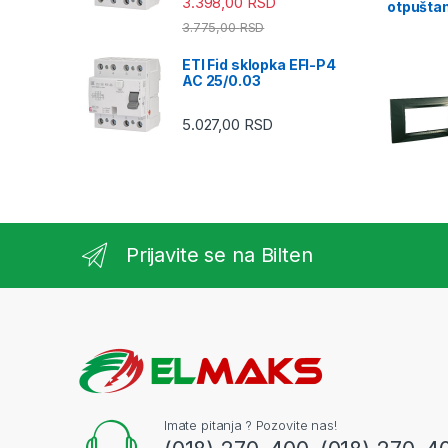
3.398,00
RSD
otpušta
3.775,00
RSD
ETI Fid sklopka EFI-P4
AC 25/0.03
5.027,00
RSD
Prijavite se na Bilten
Imate pitanja ? Pozovite nas!