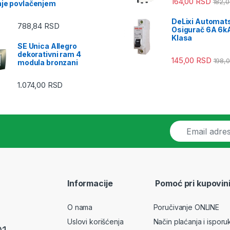
164,00
RSD
182,
nje povlačenjem
DeLixi Automat
788,84
RSD
Osigurač 6A 6kA
Klasa
SE Unica Allegro
dekorativni ram 4
145,00
RSD
198,
modula bronzani
1.074,00
RSD
E
m
a
i
l
*
Informacije
Pomoć pri kupovin
O nama
Poručivanje ONLINE
Uslovi korišćenja
Način plaćanja i isporu