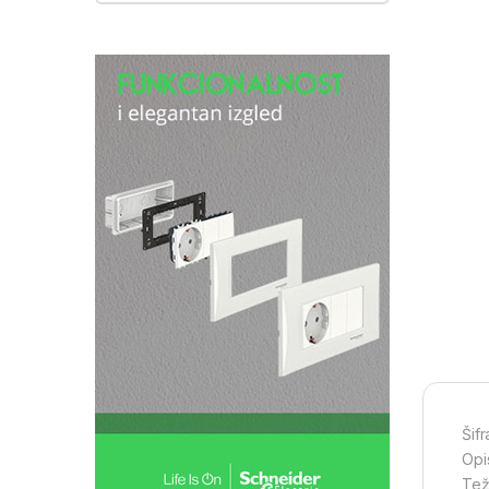
Šif
Opi
Tež