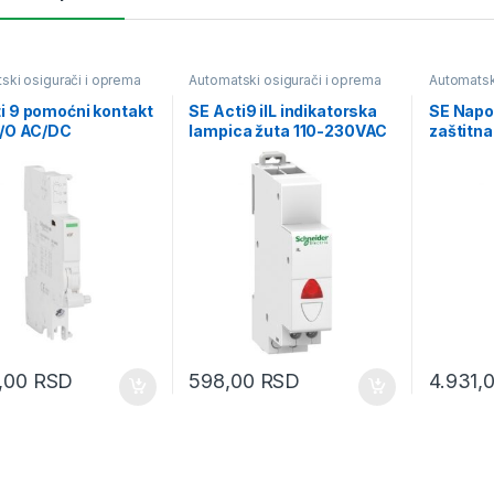
ski osigurači i oprema
Automatski osigurači i oprema
Automatsk
i 9 pomoćni kontakt
SE Acti9 iIL indikatorska
SE Napo
C/O AC/DC
lampica žuta 110-230VAC
zaštitna
VAC
0,00
RSD
598,00
RSD
4.931,