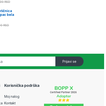
,00
RSD
utičnica
opac bela
00
RSD
Prijavi se
i
Korisnička podrška
Moj nalog
ka
Kontakt