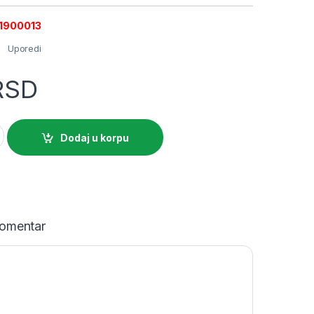
01900013
Uporedi
RSD
gurač 32A 6kA 1P B Klasa quantity
Dodaj u korpu
omentar