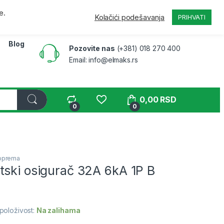
a
Pratite narudžbinu
B2B
Moj nalog
e.
Kolačići podešavanja
PRIHVATI
Blog
Pozovite nas
(+381) 018 270 400
Email: info@elmaks.rs
0,00
RSD
0
0
 oprema
tski osigurač 32A 6kA 1P B
položivost:
Na zalihama