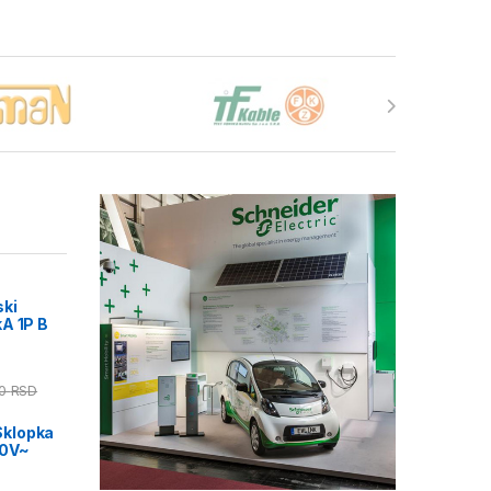
ski
A 1P B
00
RSD
klopka
50V~