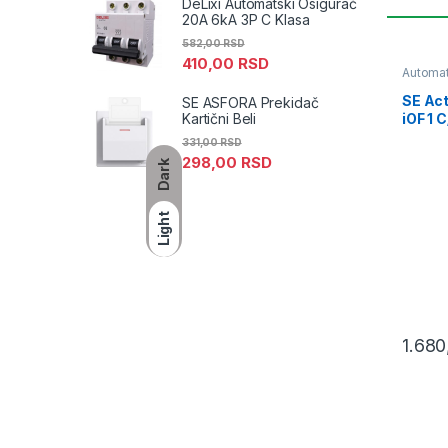
DeLixi Automatski Osigurač
20A 6kA 3P C Klasa
582,00
RSD
410,00
RSD
Automat
SE Act
SE ASFORA Prekidač
iOF 1 
Kartični Beli
331,00
RSD
298,00
RSD
Dark
Light
1.68