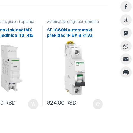
i osigurači i oprema
Automatski osigurači i oprema
nski okidač iMX
SE IC60N automatski
 jedinica 110..415
prekidač 1P 6A B kriva
00
RSD
824,00
RSD