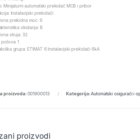
o: Minijaturni automatski prekidač MCB i pribor
cija: Instalacijski prekidači
ivna prekidna moć: 6
kteristika okidanja: B
vna struja: 32
 polova: 1
aloška grupa: ETIMAT 6 Instalacijski prekidači 6kA
ra proizvoda:
001900013
Kategorija:
Automatski osigurači i 
zani proizvodi