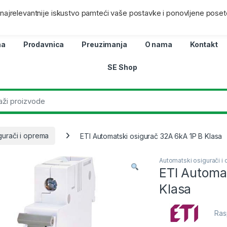
ra
Lokacij
i najrelevantnije iskustvo pamteći vaše postavke i ponovljene poset
na
Prodavnica
Preuzimanja
O nama
Kontakt
SE Shop
gurači i oprema
ETI Automatski osigurač 32A 6kA 1P B Klasa
Automatski osigurači i
ETI Automa
Klasa
Ras