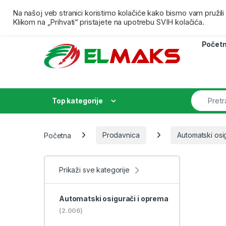
Skip to navigation
Skip to content
Besplatna isporuka za porudžbine preko 4000,00 dina
Na našoj veb stranici koristimo kolačiće kako bismo vam pružil
Klikom na „Prihvati“ pristajete na upotrebu SVIH kolačića.
Počet
Top kategorije
Početna
Prodavnica
Automatski osi
Prikaži sve kategorije
Automatski osigurači i oprema
(2.006)