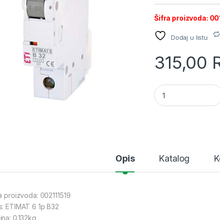
Šifra proizvoda: 0
Dodaj u listu
315,00
ETI Automatski osi
Opis
Katalog
K
ra proizvoda: 002111519
s: ETIMAT 6 1p B32
ina: 0.132kg