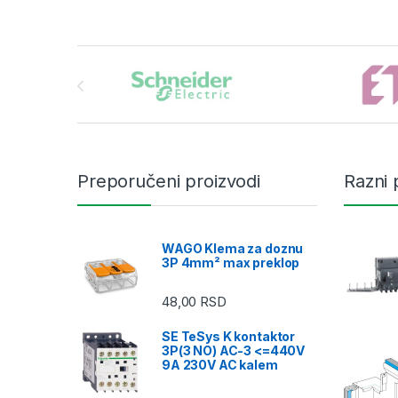
Brands Carousel
Preporučeni proizvodi
Razni 
WAGO Klema za doznu
3P 4mm² max preklop
48,00
RSD
SE TeSys K kontaktor
3P(3 NO) AC-3 <=440V
9A 230V AC kalem