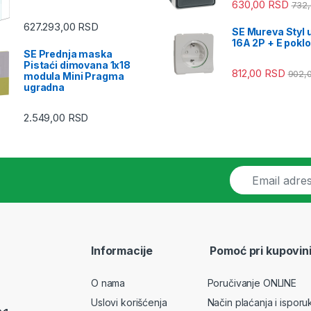
630,00
RSD
732
627.293,00
RSD
SE Mureva Styl 
16A 2P + E pokl
SE Prednja maska
Pistaći dimovana 1x18
812,00
RSD
902,
modula Mini Pragma
ugradna
2.549,00
RSD
E
m
a
i
l
*
Informacije
Pomoć pri kupovin
O nama
Poručivanje ONLINE
Uslovi korišćenja
Način plaćanja i isporu