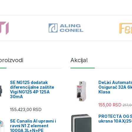
proizvodi
Akcija!
SE NG125 dodatak
DeLixi Automat
diferencijalne zaštite
Osigurač 32A 6k
Vigi NG125 4P 125A
Klasa
30mA
155,00
RSD
217,
155.423,00
RSD
PROTECTA OG S
SE Canalis Al upravni i
ukrsna 10AX/2
ravni N1 Z element
1000A 3L+N+PE