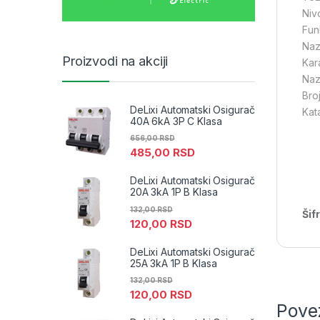
Niv
Funk
Naz
Proizvodi na akciji
Kara
Nazi
Broj
DeLixi Automatski Osigurač
Kat
40A 6kA 3P C Klasa
656,00
RSD
485,00
RSD
DeLixi Automatski Osigurač
20A 3kA 1P B Klasa
132,00
RSD
Šif
120,00
RSD
DeLixi Automatski Osigurač
25A 3kA 1P B Klasa
132,00
RSD
120,00
RSD
Pove