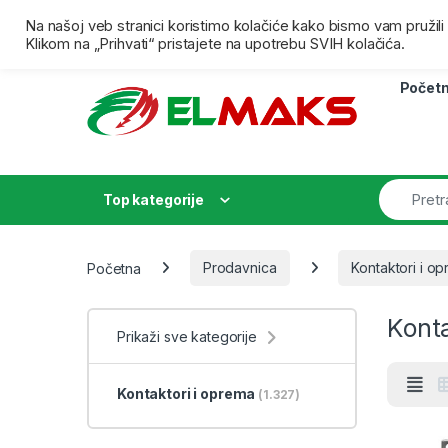
Skip to navigation
Skip to content
Besplatna isporuka za porudžbine preko 4000,00 dina
Na našoj veb stranici koristimo kolačiće kako bismo vam pružil
Klikom na „Prihvati“ pristajete na upotrebu SVIH kolačića.
Počet
Top kategorije
Početna
Prodavnica
Kontaktori i o
Konta
Prikaži sve kategorije
Kontaktori i oprema
(1.327)