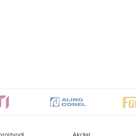
proizvodi
Akcija!