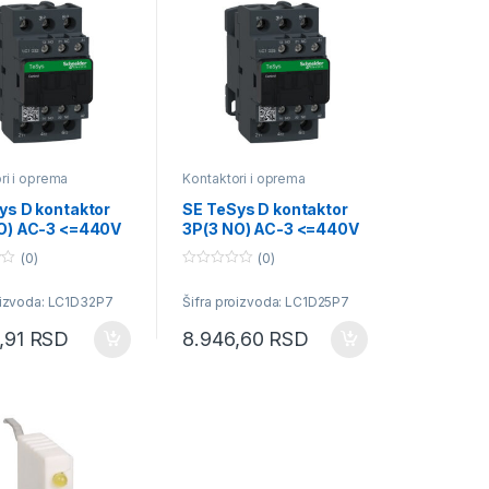
ri i oprema
Kontaktori i oprema
ys D kontaktor
SE TeSys D kontaktor
O) AC-3 <=440V
3P(3 NO) AC-3 <=440V
0V AC kalem
25A 230V AC kalem
(0)
(0)
0
o
oizvoda: LC1D32P7
Šifra proizvoda: LC1D25P7
u
t
o
8,91
RSD
8.946,60
RSD
f
5