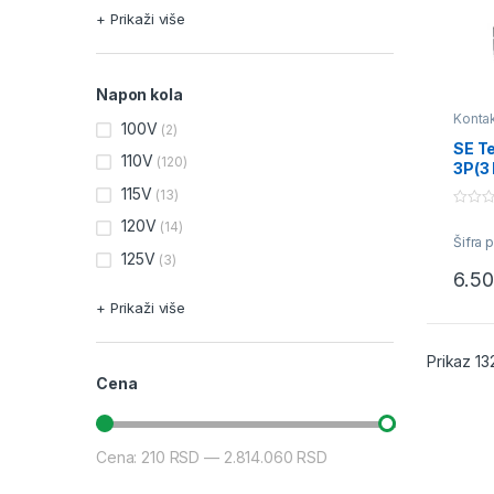
+ Prikaži više
Napon kola
Kontak
100V
(2)
SE T
110V
(120)
3P(3
18A 
115V
(13)
0
120V
(14)
o
Šifra 
u
125V
t
(3)
o
6.5
f
5
+ Prikaži više
Prikaz 13
Cena
Cena:
210 RSD
—
2.814.060 RSD
Minimalna cena
Maksimalna cena