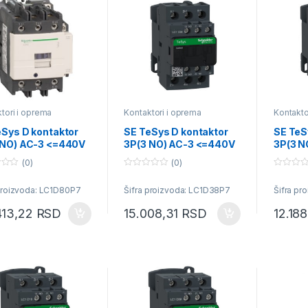
tori i oprema
Kontaktori i oprema
Kontakto
eSys D kontaktor
SE TeSys D kontaktor
SE TeS
 NO) AC-3 <=440V
3P(3 NO) AC-3 <=440V
3P(3 N
230V AC kalem
38A 230V AC kalem
32A 23
(0)
(0)
0
0
o
o
 proizvoda: LC1D80P7
Šifra proizvoda: LC1D38P7
Šifra pr
u
u
t
t
o
o
413,22
RSD
15.008,31
RSD
12.18
f
f
5
5