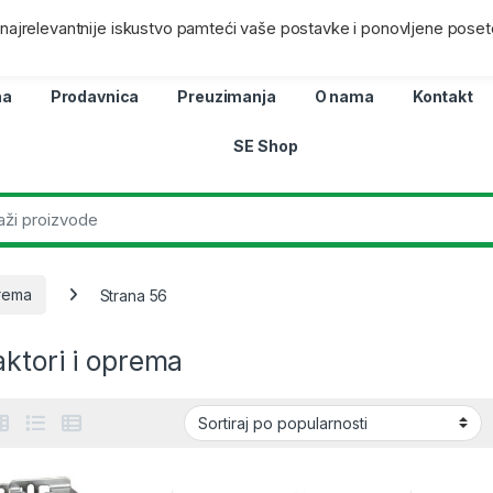
ra
Lokacij
i najrelevantnije iskustvo pamteći vaše postavke i ponovljene poset
na
Prodavnica
Preuzimanja
O nama
Kontakt
SE Shop
prema
Strana 56
ktori i oprema