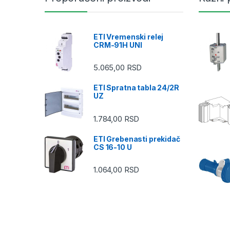
ETI Vremenski relej
CRM-91H UNI
5.065,00
RSD
ETI Spratna tabla 24/2R
UZ
1.784,00
RSD
ETI Grebenasti prekidač
CS 16-10 U
1.064,00
RSD