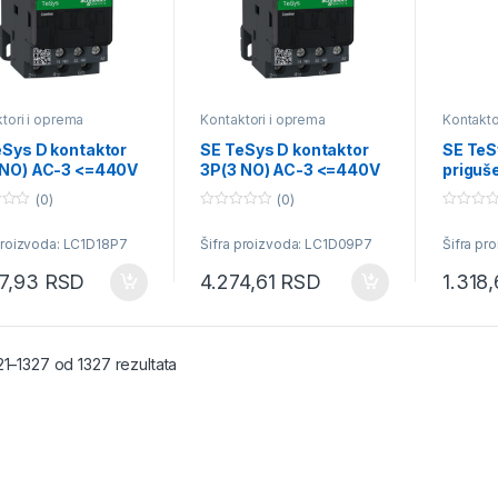
tori i oprema
Kontaktori i oprema
Kontakto
eSys D kontaktor
SE TeSys D kontaktor
SE TeS
 NO) AC-3 <=440V
3P(3 NO) AC-3 <=440V
priguš
230V AC kalem
9A 230V AC kalem
250V
(0)
(0)
0
0
o
o
proizvoda: LC1D18P7
Šifra proizvoda: LC1D09P7
Šifra pr
u
u
t
t
o
o
07,93
RSD
4.274,61
RSD
1.318
f
f
5
5
Sortirano po popularnosti
21–1327 od 1327 rezultata