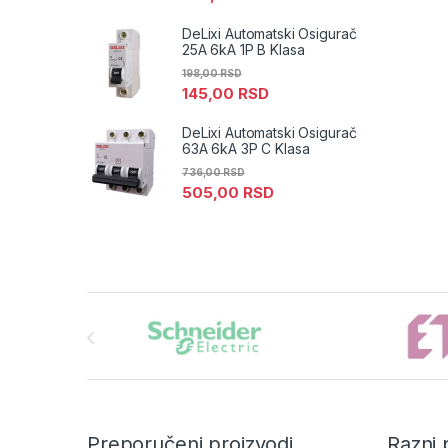
DeLixi Automatski Osigurač
25A 6kA 1P B Klasa
198,00
RSD
145,00
RSD
DeLixi Automatski Osigurač
63A 6kA 3P C Klasa
736,00
RSD
505,00
RSD
Brands Carousel
Preporučeni proizvodi
Razni 