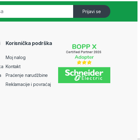
Prijavi se
i
Korisnička podrška
Moj nalog
ka
Kontakt
a
Praćenje narudžbine
Reklamacije i povraćaj