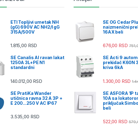
ETI Topljivi umetak NH
SE OG Cedar Pl
(gG) 690V AC NH2/I gG
naizmenični pre
315A/500V
16AX beli
1.815,00
RSD
676,00
RSD
751,
SE Canalis Al ravan lakat
SE Acti 9 autom
1250A 3L+PE N1
prekidač K60N 
standardni
kriva 6kA
140.012,00
RSD
1.300,00
RSD
1.
SE PratiKa Wander
SE ASFORA 1P t
utičnica ravna 32 A 3P +
10A sa lokatorom
E 200...250 V AC IP67
priključak Simb
beli
3.535,00
RSD
522,00
RSD
579