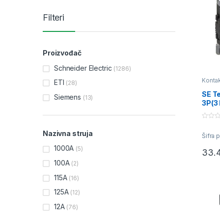
Filteri
Proizvođač
Schneider Electric
(1286)
Kontak
ETI
(28)
SE T
Siemens
(13)
3P(3
80A 
0
o
Nazivna struja
Šifra
u
t
1000A
o
(5)
33.
f
5
100A
(2)
115A
(16)
125A
(12)
12A
(76)