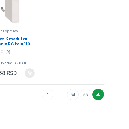
ri i oprema
ys K modul za
enje RC kolo 110…
(0)
oizvoda: LA4KA1U
,68
RSD
56
1
54
55
…