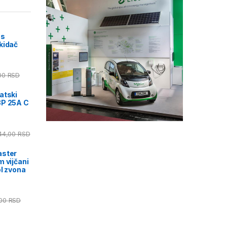
us
kidač
00
RSD
atski
3P 25A C
444,00
RSD
aster
 vijčani
ol zvona
,00
RSD