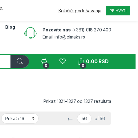
a
Pratite narudžbinu
B2B
Moj nalog
e.
Kolačići podešavanja
PRIHVATI
Blog
Pozovite nas
(+381) 018 270 400
Email: info@elmaks.rs
0,00
RSD
0
0
Sortirano po 
Prikaz 1321–1327 od 1327 rezultata
←
of 56