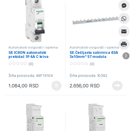
Automatski osigurači i oprema
Automatski osigurači i oprema
SE IC60N automatski
SE Češljasta sabirnica 63A
prekidač 1P 4A C kriva
3x10mm² 57 modula
(0)
(0)
0
0
o
o
Šifra proizvoda: A9F74104
Šifra proizvoda: 10392
u
u
t
t
o
o
1.084,00
RSD
2.656,00
RSD
f
f
5
5