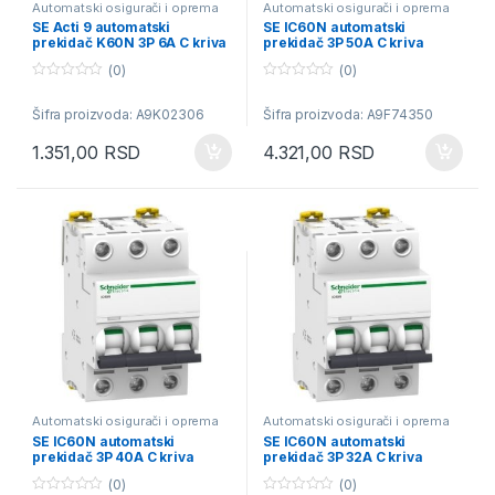
Automatski osigurači i oprema
Automatski osigurači i oprema
SE Acti 9 automatski
SE IC60N automatski
prekidač K60N 3P 6A C kriva
prekidač 3P 50A C kriva
6kA
(0)
(0)
0
0
o
o
Šifra proizvoda: A9K02306
Šifra proizvoda: A9F74350
u
u
t
t
o
o
1.351,00
RSD
4.321,00
RSD
f
f
5
5
Automatski osigurači i oprema
Automatski osigurači i oprema
SE IC60N automatski
SE IC60N automatski
prekidač 3P 40A C kriva
prekidač 3P 32A C kriva
(0)
(0)