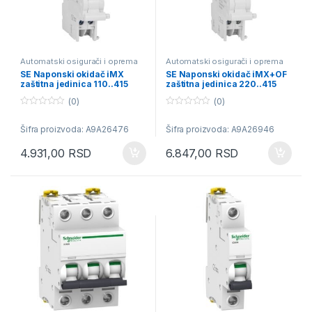
Automatski osigurači i oprema
Automatski osigurači i oprema
SE Naponski okidač iMX
SE Naponski okidač iMX+OF
zaštitna jedinica 110..415
zaštitna jedinica 220..415
VAC
VAC
(0)
(0)
0
0
o
o
Šifra proizvoda: A9A26476
Šifra proizvoda: A9A26946
u
u
t
t
o
o
4.931,00
RSD
6.847,00
RSD
f
f
5
5