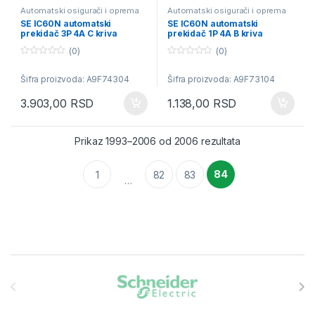
Automatski osigurači i oprema
Automatski osigurači i oprema
SE IC60N automatski
SE IC60N automatski
prekidač 3P 4A C kriva
prekidač 1P 4A B kriva
(0)
(0)
0
0
o
o
Šifra proizvoda: A9F74304
Šifra proizvoda: A9F73104
u
u
t
t
o
o
3.903,00
RSD
1.138,00
RSD
f
f
5
5
Sortirano po pop
Prikaz 1993–2006 od 2006 rezultata
84
1
82
83
…
Brands Carousel