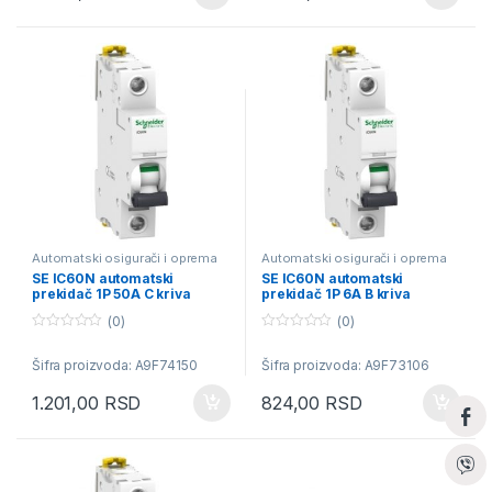
5
5
Automatski osigurači i oprema
Automatski osigurači i oprema
SE IC60N automatski
SE IC60N automatski
prekidač 1P 50A C kriva
prekidač 1P 6A B kriva
(0)
(0)
0
0
o
o
Šifra proizvoda: A9F74150
Šifra proizvoda: A9F73106
u
u
t
t
o
o
1.201,00
RSD
824,00
RSD
f
f
5
5