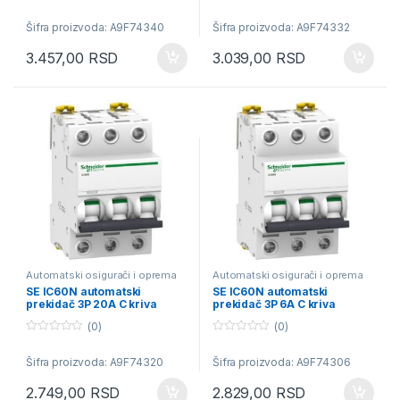
0
0
o
o
Šifra proizvoda: A9F74340
Šifra proizvoda: A9F74332
u
u
t
t
o
o
3.457,00
RSD
3.039,00
RSD
f
f
5
5
Automatski osigurači i oprema
Automatski osigurači i oprema
SE IC60N automatski
SE IC60N automatski
prekidač 3P 20A C kriva
prekidač 3P 6A C kriva
(0)
(0)
0
0
o
o
Šifra proizvoda: A9F74320
Šifra proizvoda: A9F74306
u
u
t
t
o
o
2.749,00
RSD
2.829,00
RSD
f
f