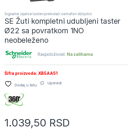
Signalne sijalice tasteri prekidači semafori džojstici
SE Žuti kompletni udubljeni taster
Ø22 sa povratkom 1NO
neobeleženo
Raspoloživost:
Na zalihama
Šifra proizvoda: XB5AA51
Uporedi
Dodaj u listu
1.039,50
RSD