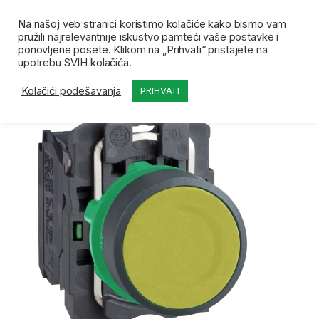
Skip to navigation
Skip to content
Open
0
Na našoj veb stranici koristimo kolačiće kako bismo vam
pružili najrelevantnije iskustvo pamteći vaše postavke i
Početna
Prodavnica
Signalne sijalice tasteri prekidač
ponovljene posete. Klikom na „Prihvati“ pristajete na
upotrebu SVIH kolačića.
Kolačići podešavanja
PRIHVATI