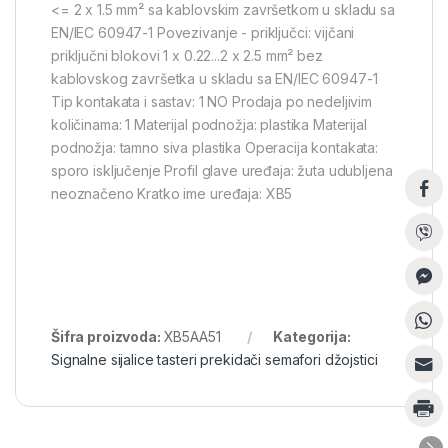
<= 2 x 1.5 mm² sa kablovskim završetkom u skladu sa
EN/IEC 60947-1 Povezivanje - priključci: vijčani
priključni blokovi 1 x 0.22...2 x 2.5 mm² bez
kablovskog završetka u skladu sa EN/IEC 60947-1
Tip kontakata i sastav: 1 NO Prodaja po nedeljivim
količinama: 1 Materijal podnožja: plastika Materijal
podnožja: tamno siva plastika Operacija kontakata:
sporo isključenje Profil glave uređaja: žuta udubljena
neoznačeno Kratko ime uređaja: XB5
Šifra proizvoda:
XB5AA51
Kategorija:
Signalne sijalice tasteri prekidači semafori džojstici