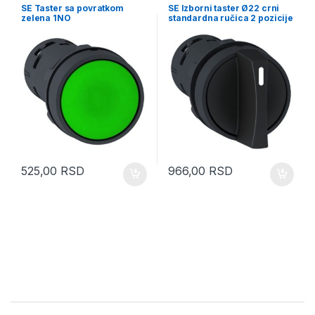
prekidači semafori džojstici
prekidači semafori džojstici
SE Taster sa povratkom
SE Izborni taster Ø22 crni
zelena 1NO
standardna ručica 2 pozicije
1NO + 1NC
525,00
RSD
966,00
RSD
Brands Carousel