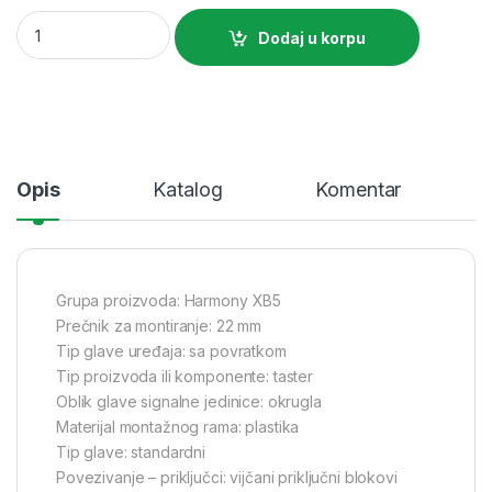
SE Žuti kompletni udubljeni taster Ø22 sa povratkom 1NO neo
Dodaj u korpu
Opis
Katalog
Komentar
Grupa proizvoda: Harmony XB5
Prečnik za montiranje: 22 mm
Tip glave uređaja: sa povratkom
Tip proizvoda ili komponente: taster
Oblik glave signalne jedinice: okrugla
Materijal montažnog rama: plastika
Tip glave: standardni
Povezivanje – priključci: vijčani priključni blokovi