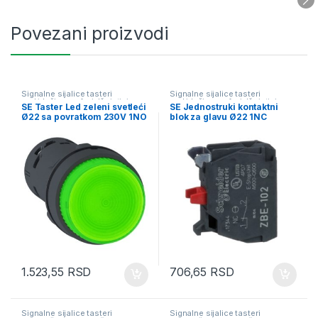
Povezani proizvodi
Signalne sijalice tasteri
Signalne sijalice tasteri
prekidači semafori džojstici
prekidači semafori džojstici
SE Taster Led zeleni svetleći
SE Jednostruki kontaktni
Ø22 sa povratkom 230V 1NO
blok za glavu Ø22 1NC
legura srebra vijčani
priključak
1.523,55
RSD
706,65
RSD
Signalne sijalice tasteri
Signalne sijalice tasteri