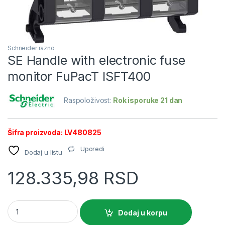
Schneider razno
SE Handle with electronic fuse
monitor FuPacT ISFT400
Raspoloživost:
Rok isporuke 21 dan
Šifra proizvoda: LV480825
Uporedi
Dodaj u listu
128.335,98
RSD
SE Handle with electronic fuse monitor FuPacT ISFT400 quant
Dodaj u korpu