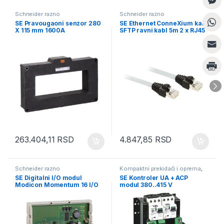
Schneider razno
Schneider razno
SE Pravougaoni senzor 280
SE Ethernet ConneXium kabl
X 115 mm 1600A
SFTP ravni kabl 5m 2 x RJ45
263.404,11
RSD
4.847,85
RSD
Schneider razno
Kompaktni prekidači i oprema
,
Schneider razno
SE Digitalni I/O modul
SE Kontroler UA + ACP
Modicon Momentum 16 I/O
modul 380..415 V
tranzistorski