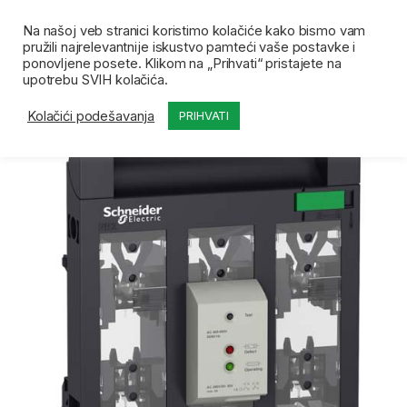
Skip to navigation
Skip to content
Open
0
Na našoj veb stranici koristimo kolačiće kako bismo vam
pružili najrelevantnije iskustvo pamteći vaše postavke i
Početna
Prodavnica
Schneider razno
SE Handl
ponovljene posete. Klikom na „Prihvati“ pristajete na
upotrebu SVIH kolačića.
Kolačići podešavanja
PRIHVATI