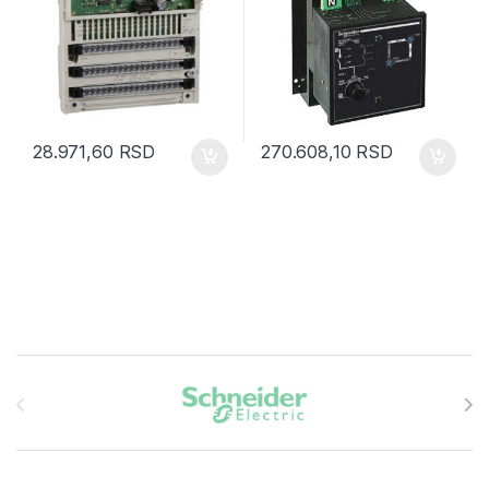
28.971,60
RSD
270.608,10
RSD
Brands Carousel