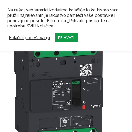
Skip to navigation
Skip to content
Open
0
Na našoj veb stranici koristimo kolačiće kako bismo vam
pružili najrelevantnije iskustvo pamteći vaše postavke i
Početna
Prodavnica
Kompaktni prekidači i oprema
ponovljene posete. Klikom na „Prihvati“ pristajete na
upotrebu SVIH kolačića.
Kolačići podešavanja
PRIHVATI