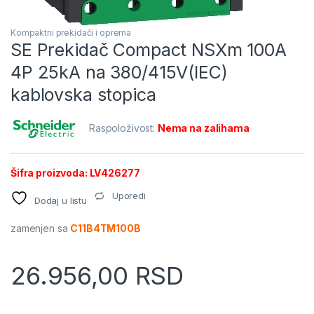
Kompaktni prekidači i oprema
SE Prekidač Compact NSXm 100A
4P 25kA na 380/415V(IEC)
kablovska stopica
Raspoloživost:
Nema na zalihama
Šifra proizvoda: LV426277
Uporedi
Dodaj u listu
zamenjen sa
C11B4TM100B
26.956,00
RSD