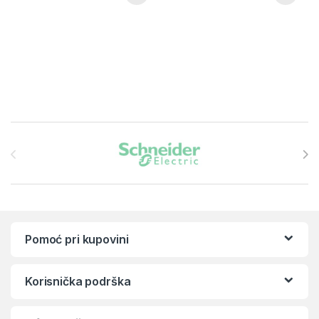
Brands Carousel
Pomoć pri kupovini
Korisnička podrška