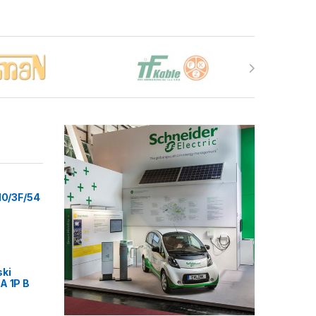
10/3F/54
ski
A 1P B