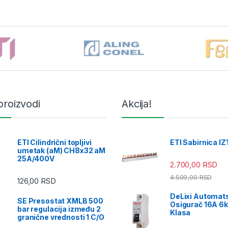
proizvodi
Akcija!
ETI Cilindrični topljivi
ETI Sabirnica IZ
umetak (aM) CH8x32 aM
25A/400V
2.700,00
RSD
4.509,00
RSD
126,00
RSD
DeLixi Automat
SE Presostat XMLB 500
Osigurač 16A 6k
bar regulacija između 2
Klasa
granične vrednosti 1 C/O