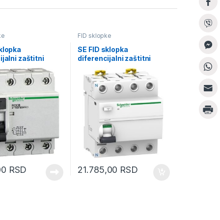
ke
FID sklopke
klopka
SE FID sklopka
jalni zaštitni
diferencijalni zaštitni
 4P 63A AC tip
prekidač 4P 80A 500mA
AC tip
00
RSD
21.785,00
RSD