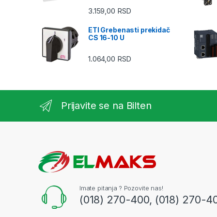
3.159,00
RSD
ETI Grebenasti prekidač
CS 16-10 U
1.064,00
RSD
Prijavite se na Bilten
Imate pitanja ? Pozovite nas!
(018) 270-400, (018) 270-4