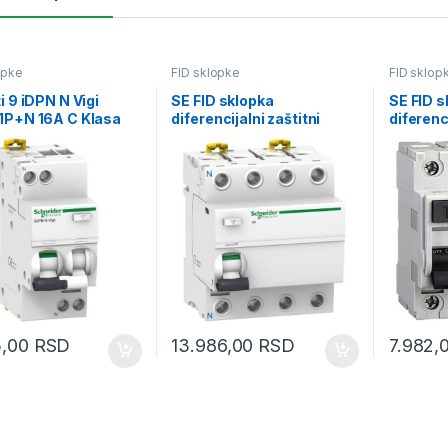
opke
FID sklopke
FID sklop
i 9 iDPN N Vigi
SE FID sklopka
SE FID s
1P+N 16A C Klasa
diferencijalni zaštitni
diferenci
A 300mA AC
prekidač 4P 63A 300mA
prekidač
AC tip
300mA
5,00
RSD
13.986,00
RSD
7.982,