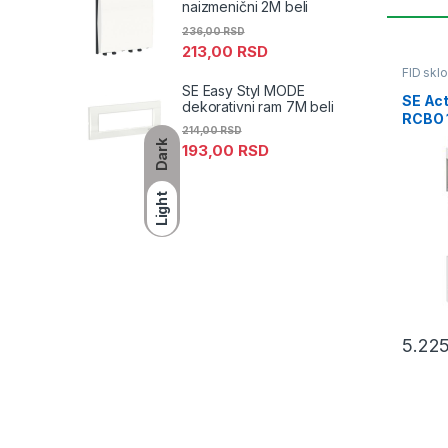
naizmenični 2M beli
236,00
RSD
213,00
RSD
FID skl
SE Easy Styl MODE
SE Act
dekorativni ram 7M beli
RCBO 
214,00
RSD
6000
Dark
193,00
RSD
Light
5.22