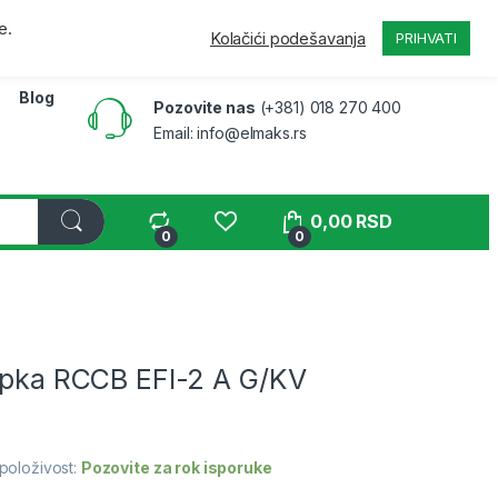
a
Pratite narudžbinu
B2B
Moj nalog
e.
Kolačići podešavanja
PRIHVATI
Blog
Pozovite nas
(+381) 018 270 400
Email: info@elmaks.rs
0,00
RSD
0
0
lopka RCCB EFI-2 A G/KV
položivost:
Pozovite za rok isporuke