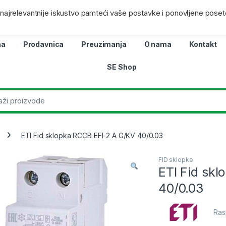
ra
Lokacij
i najrelevantnije iskustvo pamteći vaše postavke i ponovljene poset
na
Prodavnica
Preuzimanja
O nama
Kontakt
SE Shop
ETI Fid sklopka RCCB EFI-2 A G/KV 40/0.03
FID sklopke
ETI Fid sk
40/0.03
Ras