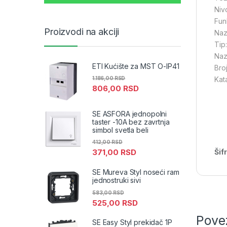
Niv
Funk
Proizvodi na akciji
Naz
Tip
Nazi
ETI Kućište za MST O-IP41
Bro
Kata
1.186,00
RSD
806,00
RSD
SE ASFORA jednopolni
taster -10A bez zavrtnja
simbol svetla beli
412,00
RSD
Šif
371,00
RSD
SE Mureva Styl noseći ram
jednostruki sivi
583,00
RSD
525,00
RSD
Pove
SE Easy Styl prekidač 1P