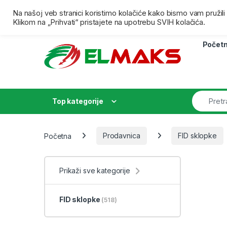
Skip to navigation
Skip to content
Besplatna isporuka za porudžbine preko 4000,00 dina
Na našoj veb stranici koristimo kolačiće kako bismo vam pružil
Klikom na „Prihvati“ pristajete na upotrebu SVIH kolačića.
Počet
Top kategorije
Početna
Prodavnica
FID sklopke
Prikaži sve kategorije
FID sklopke
(518)