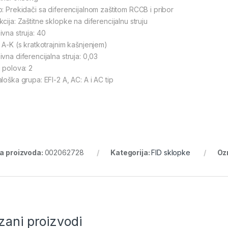
o: Prekidači sa diferencijalnom zaštitom RCCB i pribor
cija: Zaštitne sklopke na diferencijalnu struju
ivna struja: 40
: A-K (s kratkotrajnim kašnjenjem)
vna diferencijalna struja: 0,03
j polova: 2
loška grupa: EFI-2 A, AC: A i AC tip
ra proizvoda:
002062728
Kategorija:
FID sklopke
Oz
zani proizvodi