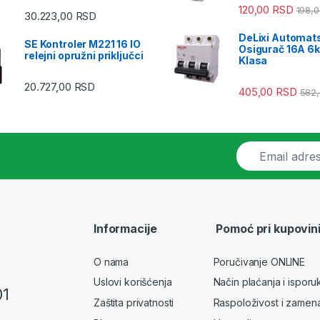
120,00
RSD
198,
30.223,00
RSD
DeLixi Automat
SE Kontroler M221 16 IO
Osigurač 16A 6
relejni opružni priključci
Klasa
20.727,00
RSD
405,00
RSD
582
E
m
a
i
l
*
Informacije
Pomoć pri kupovin
O nama
Poručivanje ONLINE
Uslovi korišćenja
Način plaćanja i isporu
01
Zaštita privatnosti
Raspoloživost i zamen