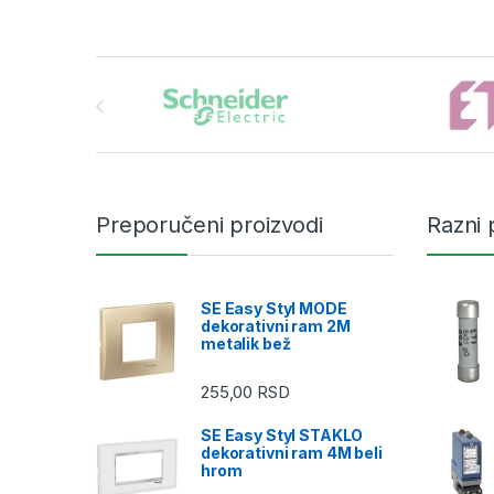
Brands Carousel
Preporučeni proizvodi
Razni 
SE Easy Styl MODE
dekorativni ram 2M
metalik bež
255,00
RSD
SE Easy Styl STAKLO
dekorativni ram 4M beli
hrom