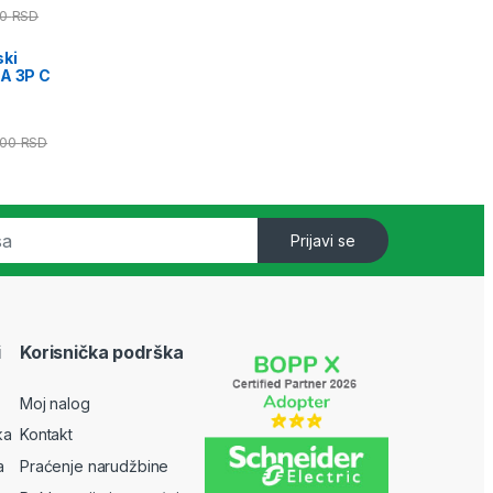
00
RSD
ski
kA 3P C
,00
RSD
Prijavi se
i
Korisnička podrška
Moj nalog
ka
Kontakt
a
Praćenje narudžbine