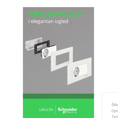
Šif
Opi
Tež