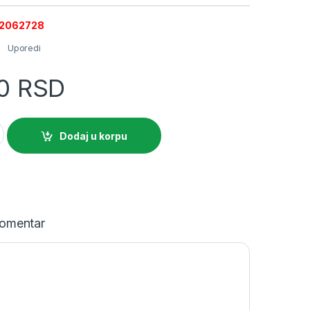
002062728
Uporedi
00
RSD
CB EFI-2 A G/KV 40/0.03 quantity
Dodaj u korpu
omentar