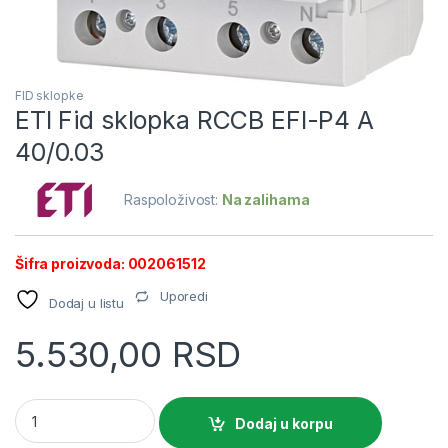
FID sklopke
ETI Fid sklopka RCCB EFI-P4 A
40/0.03
Raspoloživost:
Na zalihama
Šifra proizvoda: 002061512
Uporedi
Dodaj u listu
5.530,00
RSD
ETI Fid sklopka RCCB EFI-P4 A 40/0.03 quantity
Dodaj u korpu