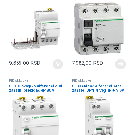
30mA AC tip
tip 300mA
9.655,00
RSD
7.982,00
RSD
FID sklopke
FID sklopke
SE FID sklopka diferencijalni
SE Prekidač diferencijalne
zaštitni prekidač 4P 80A
zaštite iDPN N Vigi 1P + N 6A
30mA AC tip
300mA klasa AC