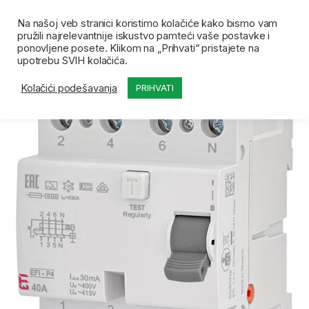
Skip to navigation
Skip to content
Open
0
Na našoj veb stranici koristimo kolačiće kako bismo vam
pružili najrelevantnije iskustvo pamteći vaše postavke i
Početna
Prodavnica
FID sklopke
ETI Fid sklop
ponovljene posete. Klikom na „Prihvati“ pristajete na
upotrebu SVIH kolačića.
Kolačići podešavanja
PRIHVATI