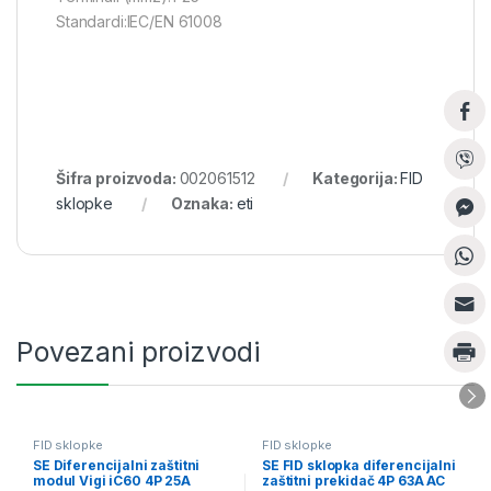
Standardi:IEC/EN 61008
Šifra proizvoda:
002061512
Kategorija:
FID
sklopke
Oznaka:
eti
Povezani proizvodi
FID sklopke
FID sklopke
SE Diferencijalni zaštitni
SE FID sklopka diferencijalni
modul Vigi iC60 4P 25A
zaštitni prekidač 4P 63A AC