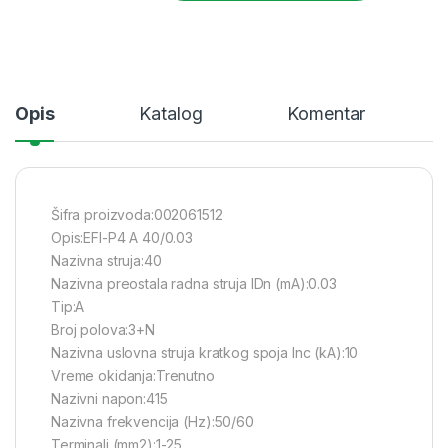
Opis
Katalog
Komentar
Šifra proizvoda:002061512
Opis:EFI-P4 A 40/0.03
Nazivna struja:40
Nazivna preostala radna struja IDn (mA):0.03
Tip:A
Broj polova:3+N
Nazivna uslovna struja kratkog spoja Inc (kA):10
Vreme okidanja:Trenutno
Nazivni napon:415
Nazivna frekvencija (Hz):50/60
Terminali (mm2):1-25