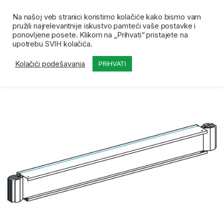
Skip to navigation
Skip to content
Open
0
Na našoj veb stranici koristimo kolačiće kako bismo vam
pružili najrelevantnije iskustvo pamteći vaše postavke i
Početna
Prodavnica
Canalis
SE Straight trans
ponovljene posete. Klikom na „Prihvati“ pristajete na
upotrebu SVIH kolačića.
Kolačići podešavanja
PRIHVATI