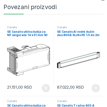
Povezani proizvodi
Canalis
Canalis
SE Canalis utična kutija za
SE Canalis Al vodni dužni
NF osigurače 14 x 51 mm 50
deo 800A 3L+N+PE 1.5 do 2m
A sa izolat. 3L+N+PE
po meri
21.151,00
RSD
87.022,00
RSD
Canalis
Canalis
SE Canalis utična kutija za
SE Canalis T račva 400 A