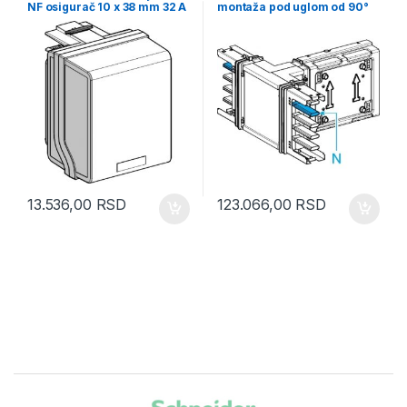
NF osigurač 10 x 38 mm 32 A
montaža pod uglom od 90°
3L + N + PE
13.536,00
RSD
123.066,00
RSD
Brands Carousel