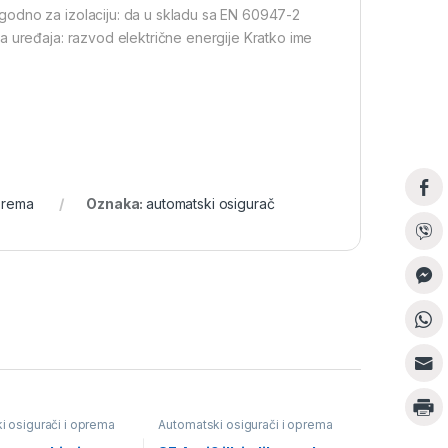
godno za izolaciju: da u skladu sa EN 60947-2
a uređaja: razvod električne energije Kratko ime
oprema
Oznaka:
automatski osigurač
i osigurači i oprema
Automatski osigurači i oprema