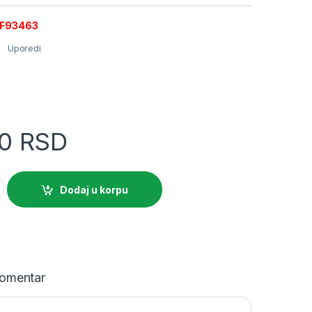
A9F93463
Uporedi
00
RSD
i prekidač 4P 63A B kriva quantity
Dodaj u korpu
omentar