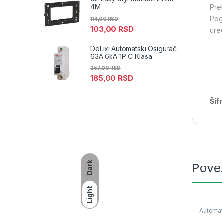
4M
Pre
Pog
114,00
RSD
103,00
RSD
ure
DeLixi Automatski Osigurač
63A 6kA 1P C Klasa
257,00
RSD
185,00
RSD
Šif
Dark
Pove
Light
Automat