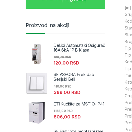
[in]
Gru
Kod
Proizvodi na akciji
Sta
Sta
Bro
DeLixi Automatski Osigurač
Tip
16A 6kA 1P B Klasa
Tip
198,00
RSD
Kod
120,00
RSD
Tip
SE ASFORA Prekidač
Ime
Serijski Beli
Kat
410,00
RSD
Kat
369,00
RSD
Gru
Pre
ETI Kućište za MST O-IP41
Pre
1.186,00
RSD
Pre
806,00
RSD
Pre
Pre
SE Easy Styl montažni ram