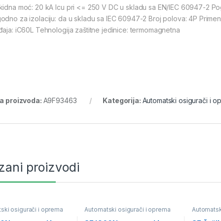
kidna moć: 20 kA Icu pri <= 250 V DC u skladu sa EN/IEC 60947-2 Po
odno za izolaciju: da u skladu sa IEC 60947-2 Broj polova: 4P Primen
đaja: iC60L Tehnologija zaštitne jedinice: termomagnetna
ra proizvoda:
A9F93463
Kategorija:
Automatski osigurači i 
zani proizvodi
ski osigurači i oprema
Automatski osigurači i oprema
Automatsk