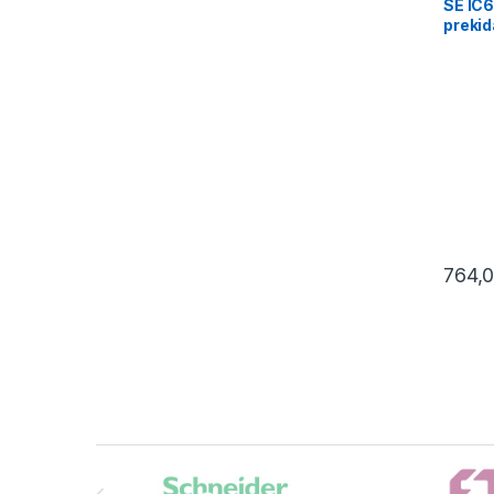
SE IC
prekid
764,
Brands Carousel