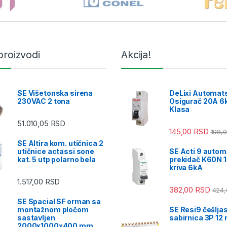
proizvodi
Akcija!
SE Višetonska sirena
DeLixi Automat
230VAC 2 tona
Osigurač 20A 6k
Klasa
51.010,05
RSD
145,00
RSD
198,
SE Altira kom. utičnica 2
utičnice actassi sone
SE Acti 9 autom
kat. 5 utp polarno bela
prekidač K60N 1
kriva 6kA
1.517,00
RSD
382,00
RSD
424
SE Spacial SF orman sa
montažnom pločom
SE Resi9 češlja
sastavljen
sabirnica 3P 12
2000x1000x400 mm