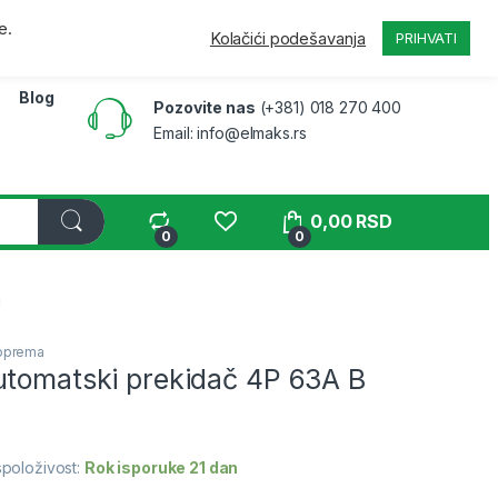
a
Pratite narudžbinu
B2B
Moj nalog
e.
Kolačići podešavanja
PRIHVATI
Blog
Pozovite nas
(+381) 018 270 400
Email: info@elmaks.rs
0,00
RSD
0
0
a
 oprema
utomatski prekidač 4P 63A B
položivost:
Rok isporuke 21 dan