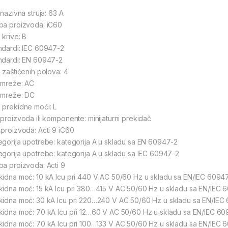
 nazivna struja: 63 A
pa proizvoda: iC60
 krive: B
ndardi: IEC 60947-2
ndardi: EN 60947-2
j zaštićenih polova: 4
 mreže: AC
 mreže: DC
 prekidne moći: L
 proizvoda ili komponente: minijaturni prekidač
 proizvoda: Acti 9 iC60
egorija upotrebe: kategorija A u skladu sa EN 60947-2
egorija upotrebe: kategorija A u skladu sa IEC 60947-2
pa proizvoda: Acti 9
kidna moć: 10 kA Icu pri 440 V AC 50/60 Hz u skladu sa EN/IEC 6094
kidna moć: 15 kA Icu pri 380…415 V AC 50/60 Hz u skladu sa EN/IEC 
kidna moć: 30 kA Icu pri 220…240 V AC 50/60 Hz u skladu sa EN/IEC
kidna moć: 70 kA Icu pri 12…60 V AC 50/60 Hz u skladu sa EN/IEC 6
kidna moć: 70 kA Icu pri 100…133 V AC 50/60 Hz u skladu sa EN/IEC 