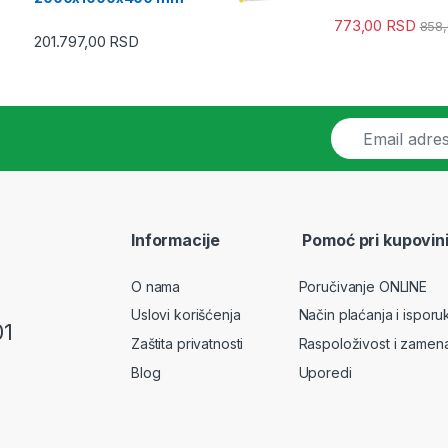
773,00
RSD
858
201.797,00
RSD
E
m
a
i
l
*
Informacije
Pomoć pri kupovin
O nama
Poručivanje ONLINE
Uslovi korišćenja
Način plaćanja i isporu
01
Zaštita privatnosti
Raspoloživost i zamen
Blog
Uporedi