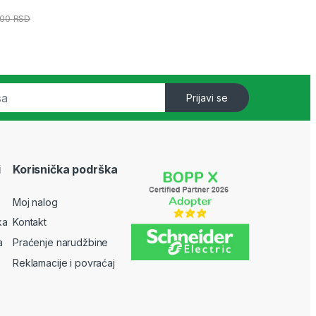
,00
RSD
Prijavi se
i
Korisnička podrška
Moj nalog
ka
Kontakt
a
Praćenje narudžbine
Reklamacije i povraćaj