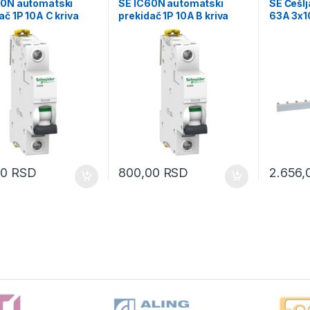
60N automatski
SE IC60N automatski
SE Češlj
ač 1P 10A C kriva
prekidač 1P 10A B kriva
63A 3x1
00
RSD
800,00
RSD
2.656