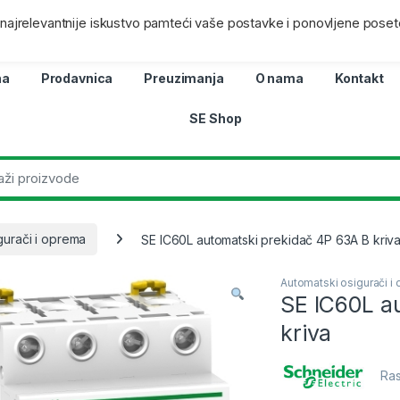
ra
Lokacij
i najrelevantnije iskustvo pamteći vaše postavke i ponovljene poset
na
Prodavnica
Preuzimanja
O nama
Kontakt
SE Shop
gurači i oprema
SE IC60L automatski prekidač 4P 63A B kriv
Automatski osigurači i
SE IC60L a
kriva
Ras