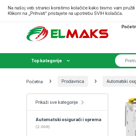
Skip to navigation
Skip to content
Besplatna isporuka za porudžbine preko 4000,00 dina
Na našoj veb stranici koristimo kolačiće kako bismo vam pružil
Klikom na „Prihvati“ pristajete na upotrebu SVIH kolačića.
Počet
Top kategorije
Početna
Prodavnica
Automatski osi
Prikaži sve kategorije
Automatski osigurači i oprema
(2.006)