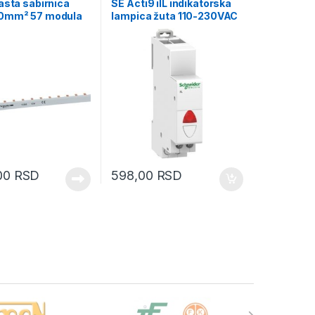
asta sabirnica
SE Acti9 iIL indikatorska
0mm² 57 modula
lampica žuta 110-230VAC
,00
RSD
598,00
RSD