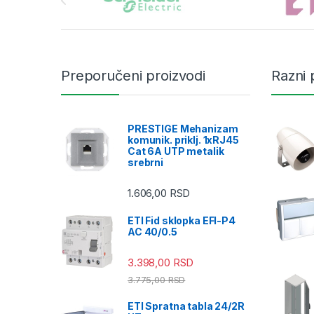
Preporučeni proizvodi
Razni 
PRESTIGE Mehanizam
komunik. priklj. 1xRJ45
Cat 6A UTP metalik
srebrni
1.606,00
RSD
ETI Fid sklopka EFI-P4
AC 40/0.5
3.398,00
RSD
3.775,00
RSD
ETI Spratna tabla 24/2R