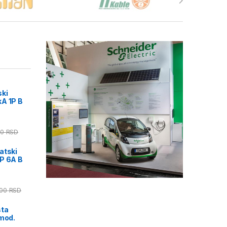
ski
A 1P B
00
RSD
atski
P 6A B
,00
RSD
sta
 mod.