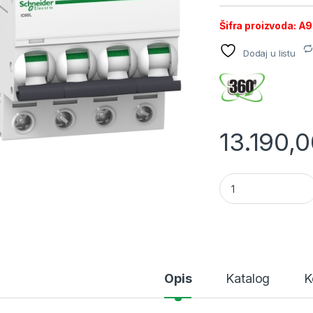
Šifra proizvoda: 
Dodaj u listu
13.190,
SE IC60L automatsk
Opis
Katalog
K