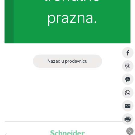
prazna.
Nazad u prodavnicu
Brands Carousel