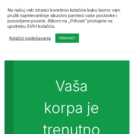
Skip to navigation
Skip to content
Open
0
Na našoj veb stranici koristimo kolačiće kako bismo vam
pružili najrelevantnije iskustvo pamteći vaše postavke i
Početna
Korpa
ponovljene posete. Klikom na „Prihvati“ pristajete na
upotrebu SVIH kolačića.
Kolačići podešavanja
PRIHVATI
Vaša
korpa je
trenutno